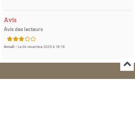
Avis
Avis des lecteurs
3/5
AnneD
- Le 04 novembre 2025 à 18:16
Ville de Gardanne
Instagram Médiathèque Nelson Mandela
Facebook Médiathèque Nelson Mandela