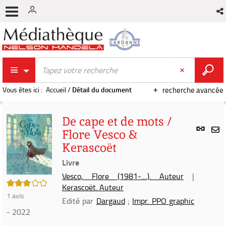
Vous êtes ici :
Accueil
/
Détail du document
recherche avancée
De cape et de mots /
Lien
Flore Vesco &
per
En
Kerascoët
(Nou
par
fenê
Livre
mai
Vesco, Flore (1981-....). Auteur
|
3/5
Kerascoët. Auteur
1
avis
Edité par
Dargaud
;
Impr. PPO graphic
- 2022