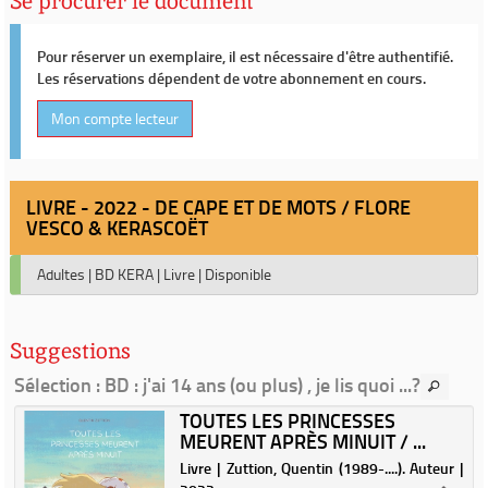
Se procurer le document
Pour réserver un exemplaire, il est nécessaire d'être authentifié.
Les réservations dépendent de votre abonnement en cours.
Mon compte lecteur
LIVRE - 2022 - DE CAPE ET DE MOTS / FLORE
VESCO & KERASCOËT
Adultes
|
BD KERA
|
Livre
|
Disponible
Suggestions
Sélection
: BD : j'ai 14 ans (ou plus) , je lis quoi ...?
TOUTES LES PRINCESSES
MEURENT APRÈS MINUIT / ...
|
Livre | Zuttion, Quentin (1989-....). Auteur |