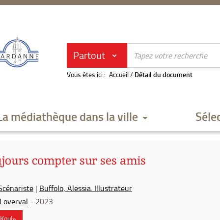
Partout
Vous êtes ici :
Accueil
/
Détail du document
La médiathèque dans la ville
Séle
ujours compter sur ses amis
 Scénariste
|
Buffolo, Alessia. Illustrateur
Loverval
- 2023
 Koul»