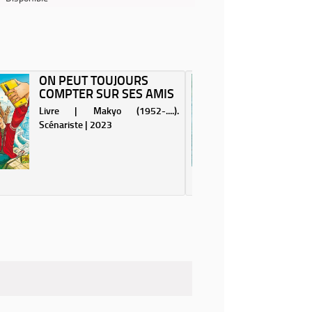
ON PEUT TOUJOURS
DE CAP
COMPTER SUR SES AMIS
FLORE 
KERAS
Livre | Makyo (1952-....).
Livre | V
Scénariste | 2023
Auteur | 