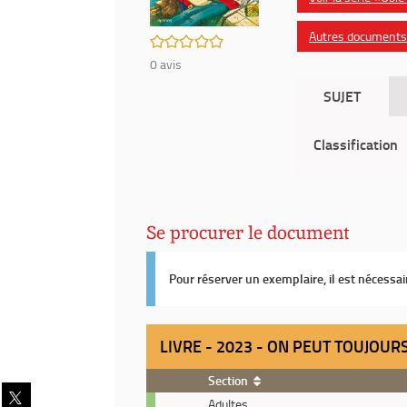
Autres documents 
/5
0
avis
SUJET
Classification
Se procurer le document
Pour réserver un exemplaire, il est nécessa
LIVRE - 2023 - ON PEUT TOUJOU
Section
Partager
Livre
Adultes