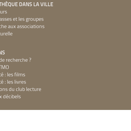
THÈQUE DANS LA VILLE
urs
lasses et les groupes
che aux associations
urelle
NS
de recherche ?
MTMO
é : les films
é : les livres
ions du club lecture
x décibels
UE
net, ateliers et impressions
 en ligne