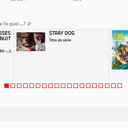
e lis quoi ...?
SSES
STRAY DOG
NUIT
Titre de série
9-....).