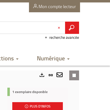
Mon compte lecteur
recherche avancée
ctions
Numérique
Lien
permanent
Envoyer
Exports
(Nouvelle
par
1 exemplaire disponible
fenêtre)
mail
PLUS D'INFOS