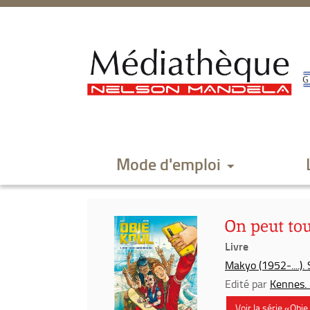
Aller
Aller
Aller
au
au
à
menu
contenu
la
recherche
Mode d'emploi
On peut to
Livre
Makyo (1952-....).
Edité par
Kennes. 
Voir la série «Obie