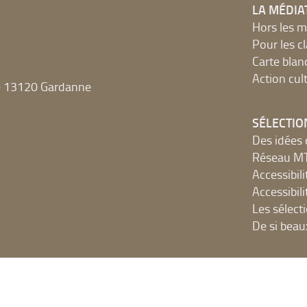
LA MÉDIA
Hors les m
Pour les c
Carte blan
Action cult
e 13120 Gardanne
SÉLECTIO
Des idées 
Réseau 
Accessibilit
Accessibilit
Les sélect
De si beau
NUMÉRIQ
Accès Inter
Ressources