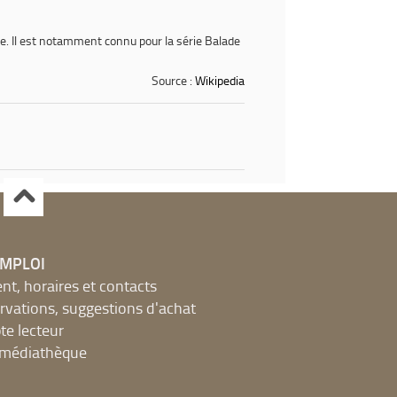
ue. Il est notamment connu pour la série
Balade
Source :
Wikipedia
EMPLOI
, horaires et contacts
ervations, suggestions d'achat
e lecteur
a médiathèque