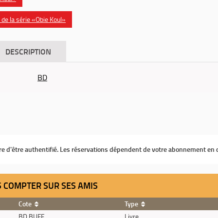
de la série «Obie Koul»
DESCRIPTION
BD
ire d'être authentifié. Les réservations dépendent de votre abonnement en 
RS COMPTER SUR SES AMIS
Cote
Type
BD BUFF
Livre