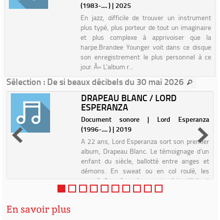
(1983-.... ) | 2025
En jazz, difficile de trouver un instrument
plus typé, plus porteur de tout un imaginaire
et plus complexe à apprivoiser que la
harpe.Brandee Younger voit dans ce disque
son enregistrement le plus personnel à ce
jour. Â« L'album r...
Sélection
: De si beaux décibels du 30 mai 2026
DRAPEAU BLANC / LORD
ESPERANZA
|
Document sonore | Lord Esperanza
(1996-.... ) | 2019
e
A 22 ans, Lord Esperanza sort son premier
u
album, Drapeau Blanc. Le témoignage d'un
e
enfant du siècle, ballotté entre anges et
s
démons. En sweat ou en col roulé, les
n
sourcils froncés ou le regard au loin, débitant
des punchlines ou f...
En savoir plus