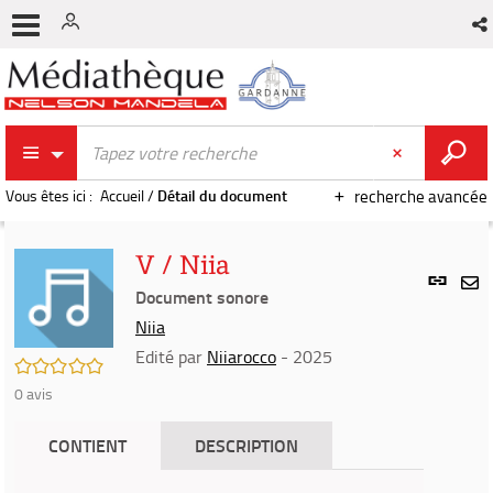
Vous êtes ici :
Accueil
/
Détail du document
recherche avancée
V / Niia
Lien
per
Document sonore
En
(Nou
Niia
par
fenê
mai
Edité par
Niiarocco
- 2025
/5
0
avis
CONTIENT
DESCRIPTION