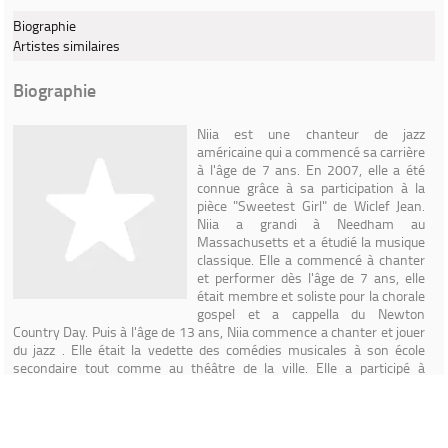
Biographie
Artistes similaires
Biographie
Niia est une chanteur de jazz
américaine qui a commencé sa carrière
à l'âge de 7 ans. En 2007, elle a été
connue grâce à sa participation à la
pièce "Sweetest Girl" de Wiclef Jean.
Niia a grandi à Needham au
Massachusetts et a étudié la musique
classique. Elle a commencé à chanter
et performer dès l'âge de 7 ans, elle
était membre et soliste pour la chorale
gospel et a cappella du Newton
Country Day. Puis à l'âge de 13 ans, Niia commence a chanter et jouer
du jazz . Elle était la vedette des comédies musicales à son école
secondaire tout comme au théâtre de la ville. Elle a participé à
plusieurs spectacles de jazz dans les environs de Boston.
Présentement, elle réside dans la ville de New York.
Read more on
Last.fm
. User-contributed text is available under the Creative
Commons By-SA License; additional terms may apply.