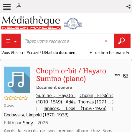
Vous êtes ici :
Accueil
/
Détail du document
recherche avancée
Chopin orbit / Hayato
Lien
Sumino (piano)
per
En
(Nou
Document sonore
par
fenê
mai
Sumino , Hayato
|
Chopin, Frédéric
/5
(1810-1849)
|
Adès, Thomas (1971-....)
0
avis
|
Janacek, Leos (1854-1928)
|
Godowsky, Léopold (1870-1938)
Edité par
Sony
- 2026
Après le succès de son premier album chez Sony,