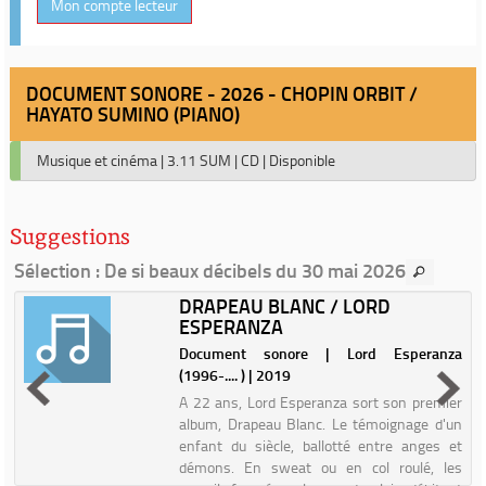
Mon compte lecteur
DOCUMENT SONORE - 2026 - CHOPIN ORBIT /
HAYATO SUMINO (PIANO)
Musique et cinéma
|
3.11 SUM
|
CD
|
Disponible
Suggestions
Sélection
: De si beaux décibels du 30 mai 2026
DRAPEAU BLANC / LORD
ESPERANZA
|
Document sonore | Lord Esperanza
(1996-.... ) | 2019
e
A 22 ans, Lord Esperanza sort son premier
u
album, Drapeau Blanc. Le témoignage d'un
e
enfant du siècle, ballotté entre anges et
s
démons. En sweat ou en col roulé, les