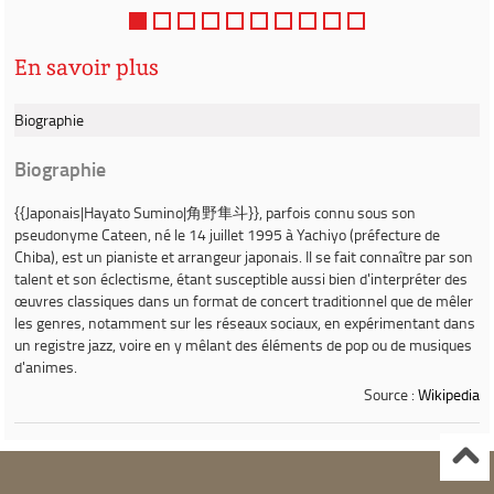
n
sourcils froncés ou le regard au loin, débitant
des punchlines ou f...
En savoir plus
Biographie
Biographie
{{Japonais|
Hayato Sumino
|角野隼斗}}, parfois connu sous son
pseudonyme
Cateen
, né le 14 juillet 1995 à Yachiyo (préfecture de
Chiba), est un pianiste et arrangeur japonais. Il se fait connaître par son
talent et son éclectisme, étant susceptible aussi bien d'interpréter des
œuvres classiques dans un format de concert traditionnel que de mêler
les genres, notamment sur les réseaux sociaux, en expérimentant dans
un registre jazz, voire en y mêlant des éléments de pop ou de musiques
d'animes.
Source :
Wikipedia