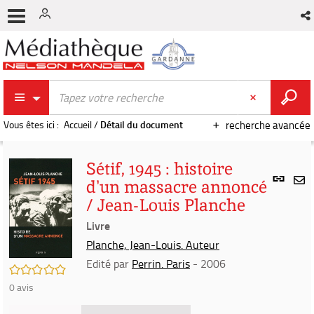
Vous êtes ici :
Accueil
/
Détail du document
recherche avancée
Sétif, 1945 : histoire
Lien
d'un massacre annoncé
per
En
/ Jean-Louis Planche
(Nou
par
fenê
Livre
mai
Planche, Jean-Louis. Auteur
Edité par
Perrin. Paris
- 2006
/5
0
avis