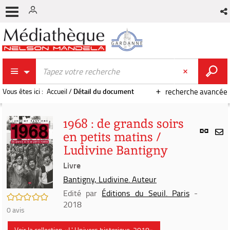
Vous êtes ici :
Accueil
/
Détail du document
recherche avancée
1968 : de grands soirs
Lien
en petits matins /
per
En
Ludivine Bantigny
(Nou
par
fenê
Livre
mai
Bantigny, Ludivine. Auteur
Edité par
Éditions du Seuil. Paris
-
/5
2018
0
avis
Voir la collection «L' Univers historique, 2018»