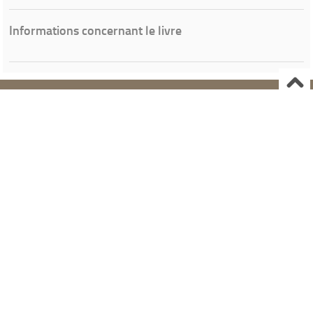
Informations concernant le livre
Ville de Gardanne
Instagram Médiathèque Nelson Mandela
Facebook Médiathèque Nelson Mandela
SYRACUSE
Portails et espaces publics numériques