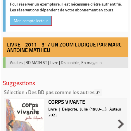
Pour réserver un exemplaire, il est nécessaire d'être authentifié.
Les réservations dépendent de votre abonnement en cours.
Mon compte lecteur
LIVRE - 2011 - 3" / UN ZOOM LUDIQUE PAR MARC-
ANTOINE MATHIEU
Adultes
|
BD MATH ST
|
Livre
|
Disponible , En magasin
Suggestions
Sélection
: Des BD pas comme les autres
CORPS VIVANTE
|
Livre | Delporte, Julie (1983-....). Auteur |
2023