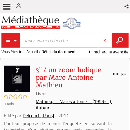
Vous êtes ici :
Accueil
/
Détail du document
recherche avancée
3" / un zoom ludique
Lien
par Marc-Antoine
per
En
Mathieu
(Nou
par
fenê
Livre
mai
/5
Mathieu, Marc-Antoine (1959-....).
0
avis
Auteur
Edité par
Delcourt. [Paris]
- 2011
L'auteur propose de mener l'enquête en suivant la
trajectoire d'un photon durant trois secondes, le