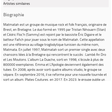
Artistes similaires
Biographie
Matmatah
est un groupe de musique rock et folk français, originaire de
Brest, en Bretagne. Le duo formé en 1995 par Tristan Nihouarn (Stan)
et Cédric Floc'h (Sammy) est rejoint par le bassiste Éric Digaire et le
batteur Fañch pour jouer sous le nom de Matmatah. Cette appellation
est une référence au village troglodytique tunisien du même nom,
Matmata. En juillet 1997, Matmatah sort un premier single avec deux
chansons liées à la Bretagne qui rencontrent le succès :
Lambé An Dro
et
Les Moutons
. L'album
La Ouache
, sorti en 1998, s'écoule à plus de
800000 exemplaires.
Emma
et
L'Apologie
deviennent également des
tubes. En 2008, après avoir sorti quatre albums studio, le groupe se
sépare. En septembre 2016, il se reforme pour une nouvelle tournée et
sort un album,
Plates Coutures
, en 2017. En 2023, le groupe publie un
double album
Miscellanées Bissextiles
. En novembre 2024, Matmatah
sort un album live intitulé
Brest
, enregistré lors de son concert à la
Brest Arena. En 2025, Matmatah reçoit un prix des victoires de la
Bretagne dans la catégorie « Breton de l'année ». Le groupe a vendu
formatnum:1.3 million d'albums et récolté trois disques d'or et un
double disque de platine.