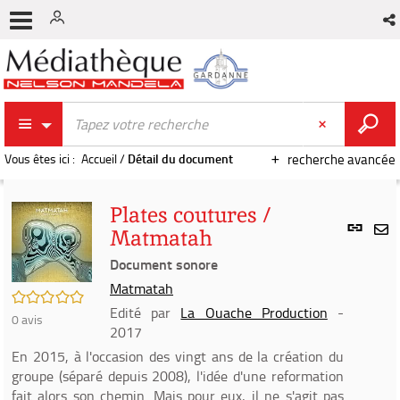
Vous êtes ici :
Accueil
/
Détail du document
recherche avancée
Plates coutures /
Lien
Matmatah
per
En
(Nou
Document sonore
par
fenê
mai
Matmatah
/5
Edité par
La Ouache Production
-
0
avis
2017
En 2015, à l'occasion des vingt ans de la création du
groupe (séparé depuis 2008), l'idée d'une reformation
fait alors son chemin. Mais pour eux, il ne s'agit pas