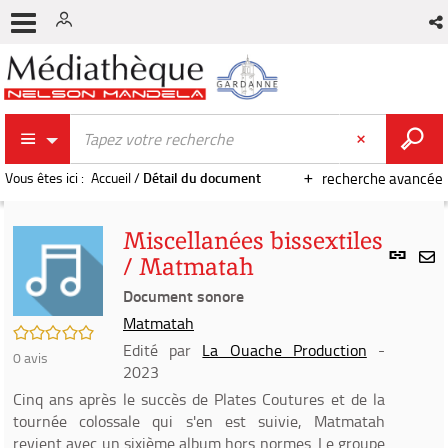
Vous êtes ici :
Accueil
/
Détail du document
recherche avancée
Miscellanées bissextiles
Lien
/ Matmatah
per
En
(Nou
Document sonore
par
fenê
mai
Matmatah
/5
Edité par
La Ouache Production
-
0
avis
2023
Cinq ans après le succès de Plates Coutures et de la
tournée colossale qui s'en est suivie, Matmatah
revient avec un sixième album hors normes. Le groupe