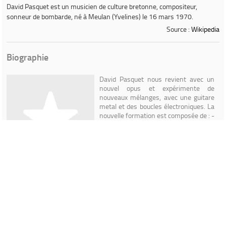
David Pasquet
est un musicien de culture bretonne, compositeur,
sonneur de bombarde, né à Meulan (Yvelines) le 16 mars 1970.
Source :
Wikipedia
Biographie
David Pasquet nous revient avec un
nouvel opus et expérimente de
nouveaux mélanges, avec une guitare
metal et des boucles électroniques. La
nouvelle formation est composée de : -
Cédric Monjour à la guitare - Yvon
Molard à la batterie - Mickaël Cozien,
biniou et gaïta avec la participation,
notamment de Sylvain Barou au
biniou. David Pasquet a été talabardeur
d'Ar re yaouank, Tayfa et Denez
Prigent.
Read more on Last.fm
. User-contributed text is available
under the Creative Commons By-SA License; additional terms may
apply.
Contenu proposé par
LastFM