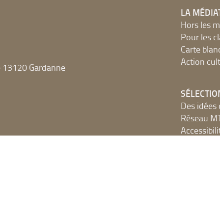
LA MÉDIA
Hors les m
Pour les c
Carte blan
Action cult
e 13120 Gardanne
SÉLECTIO
Des idées 
Réseau 
Accessibilit
Accessibilit
Les sélect
De si beau
NUMÉRIQ
Accès Inter