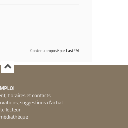
Contenu proposé par
LastFM
EMPLOI
, horaires et contacts
ervations, suggestions d'achat
e lecteur
a médiathèque