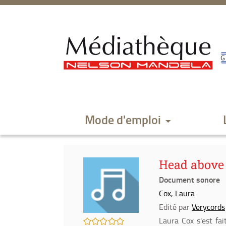
Aller
Aller
Aller
au
au
à
menu
contenu
la
recherche
Mode d'emploi
Head above 
Document sonore
Cox, Laura
Edité par
Verycords
/5
Laura Cox s'est fa