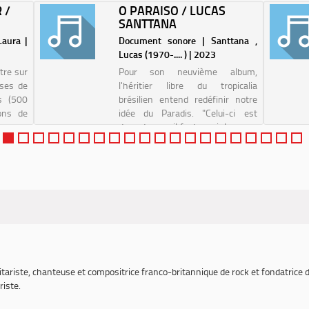
 /
O PARAISO / LUCAS
SANTTANA
Laura |
Document sonore | Santtana ,
Lucas (1970-.... ) | 2023
tre sur
Pour son neuvième album,
ises de
l'héritier libre du tropicalia
s (500
brésilien entend redéfinir notre
ons de
idée du Paradis. "Celui-ci est
mposer
devant nous, il faut ouvrir les yeux
iste la
et apprendre à le contempler en
e rock
profondeur" explique-t-il. La Terre
est u...
tariste, chanteuse et compositrice franco-britannique de rock et fondatrice 
riste.