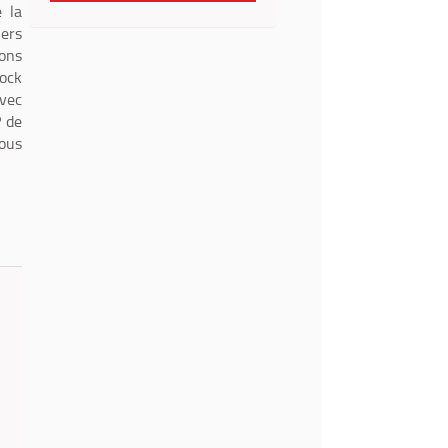
 la
iers
ons
ock
avec
P de
tous