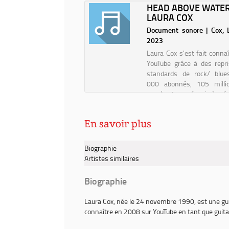
SCEND / FUKIO
HEAD ABOVE WATER
above
TET
LAURA COX
water
/
nt sonore | Albright,
Document sonore | Cox, 
Laura
 | 2023
2023
Cox
n, Xavier, José Manuel et
Laura Cox s'est fait connaî
r ont grandi ensemble
YouTube grâce à des repr
 une sorte de famille
standards de rock/ blue
 la création du Fukio
000 abonnés, 105 milli
t en 2008. Les quatre
vues) et a réussi à s'i
ns se connaissent bien et
comme la chanteuse-guitar
ent un parcours qui tient
plus en vue de la scèn
En savoir plus
de chaque indivi...
française, g...
Biographie
Artistes similaires
Biographie
Laura Cox
, née le 24 novembre 1990, est une gui
connaître en 2008 sur YouTube en tant que guita