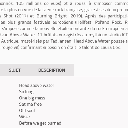
onnés, 105 millions de vues) et a réussi à s'imposer comme
e la plus en vue de la scène rock française, grâce à ses deux prem
 Shot (2017) et Burning Bright (2019). Après des participati
es plus grands festivals européens (Hellfest, Pol'and Rock, R
Cox s'impose comme la nouvelle étoile montante du rock européen 
ead Above Water. 11 brûlots enregistrés au mythique studio IC
n Autrique, mastérisés par Ted Jensen, Head Above Water pousse 
 rouge vif, confirmant si besoin en était le talent de Laura Cox.
SUJET
DESCRIPTION
Head above water
So long
One big mess
Set me free
Old soul
Wiser
Before we get burned