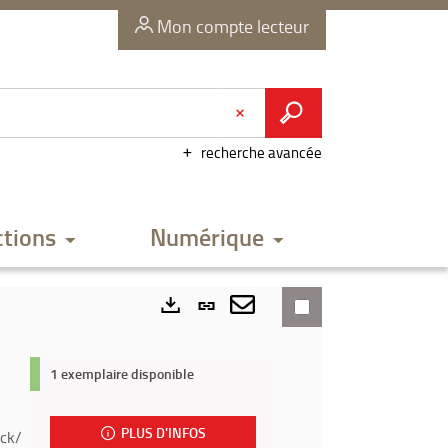
Mon compte lecteur
recherche avancée
ctions
Numérique
Lien
permanent
Envoyer
Exports
(Nouvelle
par
1 exemplaire disponible
fenêtre)
mail
PLUS D'INFOS
ock/