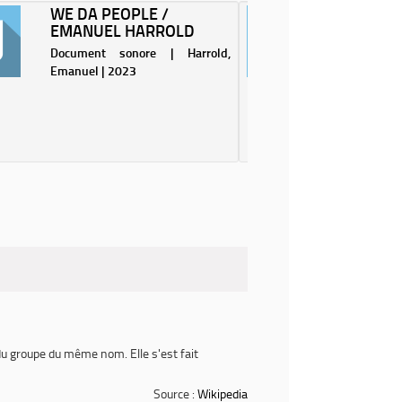
WE DA PEOPLE /
CACTI 
EMANUEL HARROLD
Docume
Document sonore | Harrold,
Nomates 
Emanuel | 2023
Billy No
l'autrice-
et multi-
Ann Mari
présente
studio 
Enregistr
et au Inva
du groupe du même nom. Elle s'est fait
Source :
Wikipedia