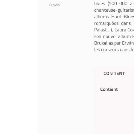
blues (500 000 ab
0
avis
chanteuse-guitarist
albums Hard Blues
remarquées dans l
Palast... ), Laura 
son nouvel album H
Bruxelles par Erwi
les curseurs dans le
CONTIENT
Contient