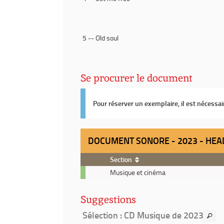
fenêtre)
(Nouvelle
fenêtre)
5 -- Old soul
Se procurer le document
Pour réserver un exemplaire, il est nécessa
DOCUMENT SONORE - 2023 - HEA
Section
Document
Musique et cinéma
sonore
-
Suggestions
2023
-
Sélection
: CD Musique de 2023
Head