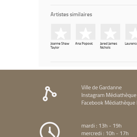
Artistes similaires
Joanne Shaw
Ana Popovic
Jared James
Laurenc
Taylor
Nichols
Ville de Gardanne
Instagram Médiathèque
Facebook Médiathèque 
mardi : 13h - 19h
mercredi : 10h - 17h