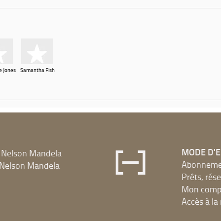
e Jones
Samantha Fish
MODE D'
 Nelson Mandela
Abonnement
Nelson Mandela
Prêts, rés
Mon compt
Accès à l