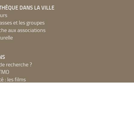
THÈQUE DANS LA VILLE
urs
lasses et les groupes
che aux associations
urelle
NS
de recherche ?
MTMO
é : les films
é : les livres
ions du club lecture
x décibels
UE
net, ateliers et impressions