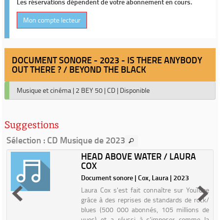
Les réservations dépendent de votre abonnement en cours.
Mon compte lecteur
DOCUMENT SONORE - 2023 - IS THERE ANYBODY
OUT THERE ? / BEYOND THE BLACK
Musique et cinéma
|
2 BEY 50
|
CD
|
Disponible
Suggestions
Sélection
: CD Musique de 2023
HEAD ABOVE WATER / LAURA
COX
3
Document sonore | Cox, Laura | 2023
t
Laura Cox s'est fait connaître sur YouTube
e
grâce à des reprises de standards de rock/
t
blues (500 000 abonnés, 105 millions de
e
vues) et a réussi à s'imposer comme la
s