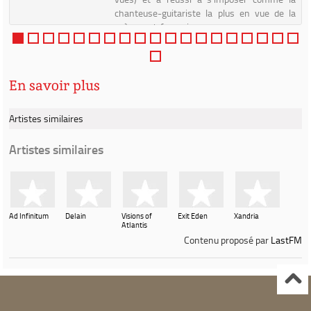
chanteuse-guitariste la plus en vue de la
scène rock française, g...
En savoir plus
Artistes similaires
Artistes similaires
Ad Infinitum
Delain
Visions of
Exit Eden
Xandria
Atlantis
Contenu proposé par
LastFM