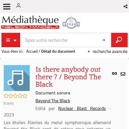
Vous êtes ici :
Accueil
/
Détail du document
recherche avancée
Is there anybody out
Lien
there ? / Beyond The
per
En
Black
(Nou
par
fenê
Document sonore
mai
/5
Beyond The Black
0
avis
Edité par
Nuclear Blast Records
-
2023
Les étoiles filantes du metal symphonique allemand
Beyond the Black sont de retour pour entamer un