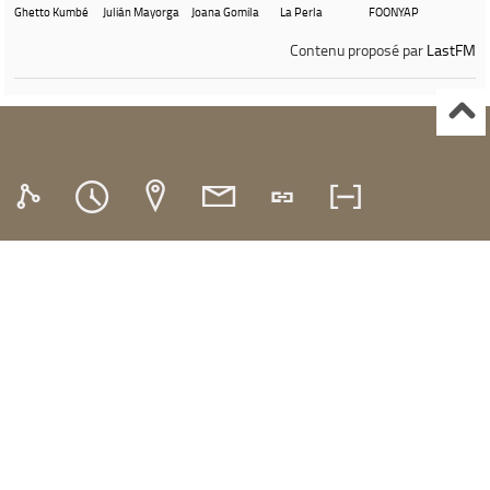
Ghetto Kumbé
Julián Mayorga
Joana Gomila
La Perla
FOONYAP
Contenu proposé par
LastFM
Ville de Gardanne
Instagram Médiathèque Nelson Mandela
Facebook Médiathèque Nelson Mandela
SYRACUSE
Portails et espaces publics numériques