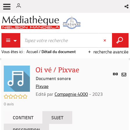
Vous êtes ici :
Accueil
/
Détail du document
recherche avancée
Oi vé / Pixvae
Lien
per
Document sonore
En
(Nou
Pixvae
par
fenê
mai
Edité par
Compagnie 4000
- 2023
/5
0
avis
CONTIENT
SUJET
DESCRIPTION