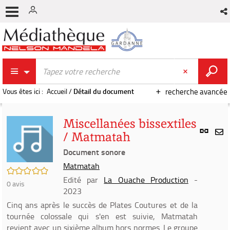
Vous êtes ici :
Accueil
/
Détail du document
recherche avancée
Miscellanées bissextiles
Lien
/ Matmatah
per
En
(Nou
Document sonore
par
fenê
mai
Matmatah
/5
Edité par
La Ouache Production
-
0
avis
2023
Cinq ans après le succès de Plates Coutures et de la
tournée colossale qui s'en est suivie, Matmatah
revient avec un sixième album hors normes. Le groupe