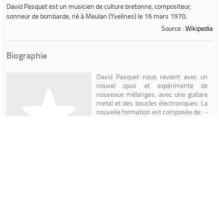
David Pasquet
est un musicien de culture bretonne, compositeur,
sonneur de bombarde, né à Meulan (Yvelines) le 16 mars 1970.
Source :
Wikipedia
Biographie
David Pasquet nous revient avec un
nouvel opus et expérimente de
nouveaux mélanges, avec une guitare
metal et des boucles électroniques. La
nouvelle formation est composée de : -
Cédric Monjour à la guitare - Yvon
Molard à la batterie - Mickaël Cozien,
biniou et gaïta avec la participation,
notamment de Sylvain Barou au
biniou. David Pasquet a été talabardeur
d'Ar re yaouank, Tayfa et Denez
Prigent.
Read more on Last.fm
. User-contributed text is available
under the Creative Commons By-SA License; additional terms may
apply.
Contenu proposé par
LastFM