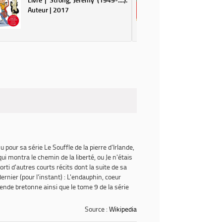
(1958-....
Auteur | 2017
Au jeu des
temps : il
table à l
tous les 
défaut d
qu'il a pl
nu pour sa série
Le Souffle de la pierre d'Irlande
,
i montra le chemin de la liberté,
ou
Je n'étais
 sorti d'autres courts récits dont la suite de sa
dernier (pour l'instant) :
L'endauphin, coeur
ende bretonne ainsi que le tome 9 de la série
Source :
Wikipedia