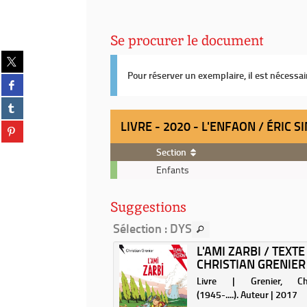
Se procurer le document
Partager
sur
Pour réserver un exemplaire, il est nécessa
Partager
twitter
sur
(Nouvelle
Partager
facebook
fenêtre)
sur
(Nouvelle
LIVRE - 2020 - L'ENFAON / ÉRIC 
Partager
tumblr
fenêtre)
sur
(Nouvelle
Section
pinterest
fenêtre)
Livre
(Nouvelle
Enfants
-
fenêtre)
2020
Suggestions
-
L'enfaon
Sélection
: DYS
/
LUNETTES DE
L'AMI ZARBI / TEXTE
Éric
T / TEXTE DE
CHRISTIAN GRENIER
Simard
E BRUN...
Livre | Grenier, Chr
 | Brun-Cosme, Nadine
(1945-....). Auteur | 2017