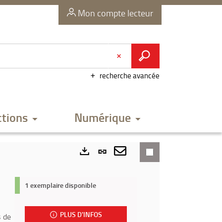
Mon compte lecteur
recherche avancée
ctions
Numérique
Lien
permanent
Envoyer
Exports
(Nouvelle
par
1 exemplaire disponible
fenêtre)
mail
PLUS D'INFOS
s de