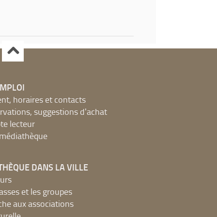
EMPLOI
, horaires et contacts
ervations, suggestions d'achat
e lecteur
a médiathèque
THÈQUE DANS LA VILLE
urs
lasses et les groupes
che aux associations
urelle