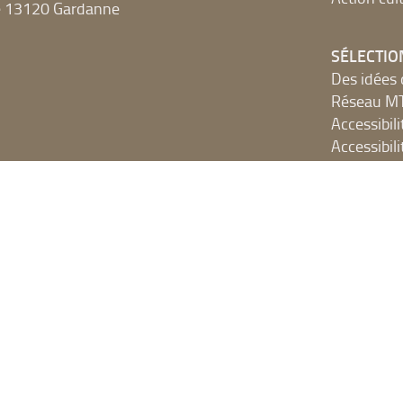
e 13120 Gardanne
SÉLECTIO
Des idées 
Réseau 
Accessibilit
Accessibilit
Les sélect
De si beau
NUMÉRIQ
Accès Inter
Ressources
Portails e
SYRACUSE