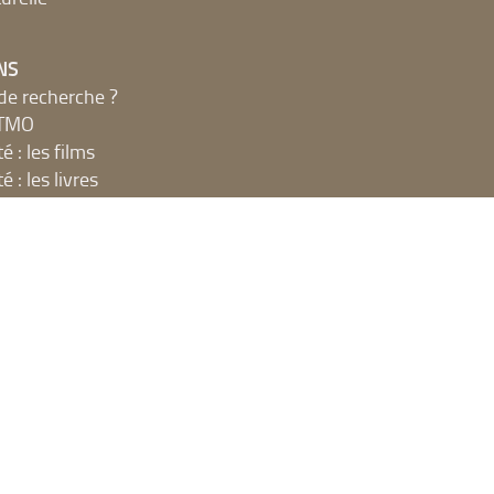
NS
de recherche ?
MTMO
é : les films
é : les livres
ions du club lecture
x décibels
UE
net, ateliers et impressions
 en ligne
t espaces publics numériques