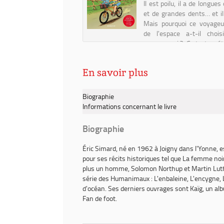
...). Auteur | 2018
Il est poilu, il a de longues 
ne voit pas bien au tableau.
et de grandes dents… et il 
ndant d’avoir ses lunettes,
Mais pourquoi ce voyage
d la place de Lou, à côté de
de l'espace a-t-il choi
éparée de son ami, Lou est
comme ami ? Ce texte a ét
. Comment lui redonner le
par des enfants et relu 
?
orthophoniste...
En savoir plus
Biographie
Informations concernant le livre
Biographie
Éric Simard
, né en 1962 à Joigny dans l'Yonne, e
pour ses récits historiques tel que
La femme noir
plus un homme, Solomon Northup
et
Martin Lut
série des Humanimaux :
L'enbaleine
,
L'encygne,
d'océan
. Ses derniers ouvrages
sont Kaïg
, un al
Fan de
foot
.