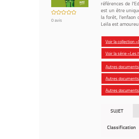
références de l'E
est un être uniqu
/5
la forêt, l'enfaon
0
avis
Leïla est amoureus
Voir la collection
Voir la série «Le
Autres documents 
Autres documents 
Autres documents
SUJET
Classification