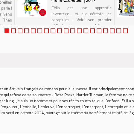
(1945-....). Auteur | 2017
oreilles
Célia est une apprentie
parle !
inventrice… et elle déteste les
ur venu
parapluies ! Voici son premier
si Théo
défi : imaginer un parapluie sans
é testé
manche. Ce texte a été testé par
par une
des enfants et relu par une
orthophoniste.
st un écrivain français de romans pour la jeunesse. Il est principalement con
e qui refusa de se soumettre - Rosa Parks
,
Harriet Tubman, la femme noire qu
her King
: Je suis un homme
et pour ses récits courts tel que
L'enfaon
. Et il a
L'engourou
,
L'enbeille
,
L'enlouve
,
L'enperroquet, L'enserpent, L'enrequin
et le 
bum sorti en octobre 2024, ouvrage sur le thème du harcèlement teinté de lég