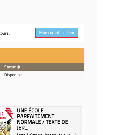
Mon compte lecteur
cours.
Statut
Disponible
UNE ÉCOLE
J'AI 3
PARFAITEMENT
VERRE 
NORMALE / TEXTE DE
KEM...
JER...
Livre |
Livre | Strong, Jeremy (1949-....).