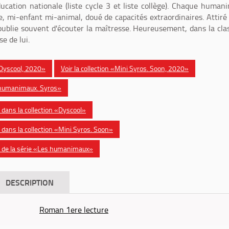
ducation nationale (liste cycle 3 et liste collège). Chaque human
e, mi-enfant mi-animal, doué de capacités extraordinaires. Attiré
 oublie souvent d'écouter la maîtresse. Heureusement, dans la cla
e de lui.
 «Dyscool, 2020»
Voir la collection «Mini Syros. Soon, 2020»
s humanimaux. Syros»
dans la collection «Dyscool»
dans la collection «Mini Syros. Soon»
 de la série «Les humanimaux»
DESCRIPTION
Roman 1ere lecture