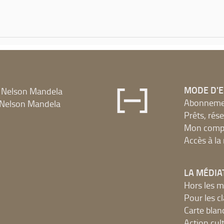
MODE D'
 Nelson Mandela
Abonnement
Nelson Mandela
Prêts, rés
Mon compt
Accès à l
LA MÉDIA
Hors les m
Pour les c
Carte blan
Action cult