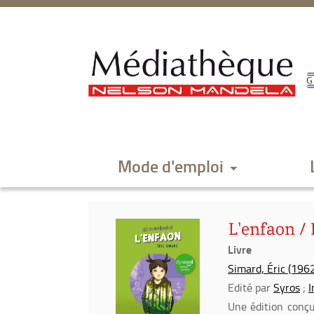
Aller
Aller
Aller
au
au
à
menu
contenu
la
recherche
Mode d'emploi
L'enfaon /
Livre
Simard, Éric (1962-
Edité par
Syros
;
I
Une édition conçue