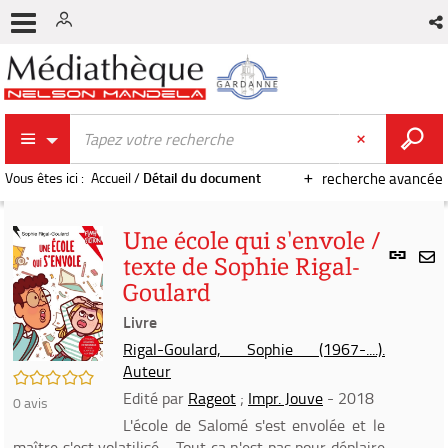
Vous êtes ici :
Accueil
/
Détail du document
recherche avancée
Une école qui s'envole /
Lien
texte de Sophie Rigal-
per
En
Goulard
(Nou
par
fenê
Livre
mai
Rigal-Goulard, Sophie (1967-....).
Auteur
/5
Edité par
Rageot
;
Impr. Jouve
- 2018
0
avis
L'école de Salomé s'est envolée et le
maître s'est volatilisé… Tout ça n'est pas pour déplaire