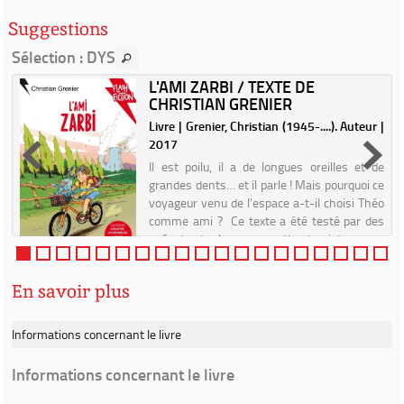
Suggestions
Sélection
: DYS
L'AMI ZARBI / TEXTE DE
CHRISTIAN GRENIER
.
Livre | Grenier, Christian (1945-....). Auteur |
2017
n
Il est poilu, il a de longues oreilles et de
a
grandes dents… et il parle ! Mais pourquoi ce
n
voyageur venu de l'espace a-t-il choisi Théo
e
comme ami ? Ce texte a été testé par des
enfants et relu par une orthophoniste...
En savoir plus
Informations concernant le livre
Informations concernant le livre