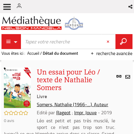
Vous êtes ici :
Accueil
/
Détail du document
recherche avancée
Un essai pour Léo /
Lien
texte de Nathalie
per
En
Somers
(Nou
par
fenê
Livre
mai
Somers, Nathalie (1966-....). Auteur
Edité par
Rageot
;
Impr. Jouve
- 2019
/5
Léo est petit et pas très musclé, le
0
avis
sport ce n'est pas trop son truc.
Jusqu'à ce que Hippolyte arrive dans sa classe. Grand,