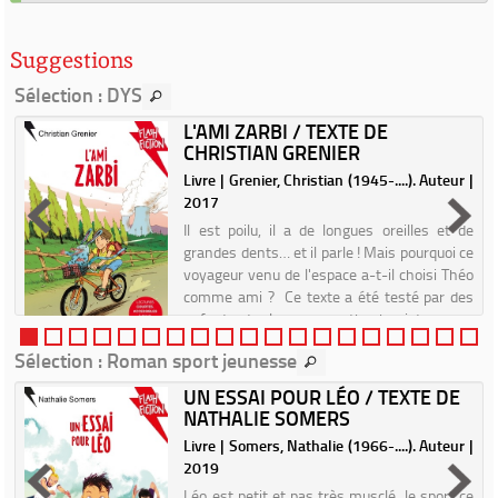
Suggestions
Sélection
: DYS
L'AMI ZARBI / TEXTE DE
CHRISTIAN GRENIER
.
Livre | Grenier, Christian (1945-....). Auteur |
2017
n
Il est poilu, il a de longues oreilles et de
a
grandes dents… et il parle ! Mais pourquoi ce
n
voyageur venu de l'espace a-t-il choisi Théo
e
comme ami ? Ce texte a été testé par des
enfants et relu par une orthophoniste...
Sélection
: Roman sport jeunesse
UN ESSAI POUR LÉO / TEXTE DE
NATHALIE SOMERS
Livre | Somers, Nathalie (1966-....). Auteur |
2019
s
s
Léo est petit et pas très musclé, le sport ce