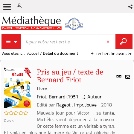
Vous êtes ici :
Accueil
/
Détail du document
recherche avancée
Pris au jeu / texte de
Lien
Bernard Friot
per
En
(Nou
Livre
par
fenê
mai
Friot, Bernard (1951-....). Auteur
Edité par
Rageot
;
Impr. Jouve
- 2018
/5
Mauvais jour pour Victor : sa tante,
Michèle, vient déjeuner à la maison.
0
avis
Or cette femme est un véritable tyran.
Et voilà en plus que la mère de Victor est obligée de