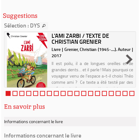
Suggestions
Sélection
: DYS
L'AMI ZARBI / TEXTE DE
CHRISTIAN GRENIER
.
Livre | Grenier, Christian (1945-....). Auteur |
2017
n
Il est poilu, il a de longues oreilles et de
a
grandes dents… et il parle ! Mais pourquoi ce
n
voyageur venu de l'espace a-t-il choisi Théo
e
comme ami ? Ce texte a été testé par des
enfants et relu par une orthophoniste...
En savoir plus
Informations concernant le livre
Informations concernant le livre