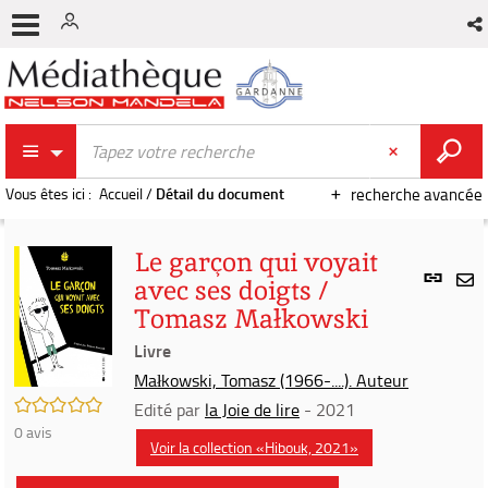
Vous êtes ici :
Accueil
/
Détail du document
recherche avancée
Le garçon qui voyait
Lien
avec ses doigts /
per
En
Tomasz Małkowski
(Nou
par
fenê
Livre
mai
Małkowski, Tomasz (1966-....). Auteur
/5
Edité par
la Joie de lire
- 2021
0
avis
Voir la collection «Hibouk, 2021»