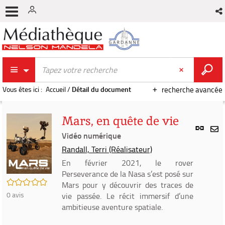
Vous êtes ici :
Accueil
/
Détail du document
recherche avancée
Mars, en quête de vie
Lien
per
Vidéo numérique
En
(Nou
Randall, Terri (Réalisateur)
par
fenê
mai
En février 2021, le rover
Perseverance de la Nasa s’est posé sur
/5
Mars pour y découvrir des traces de
0
avis
vie passée. Le récit immersif d’une
ambitieuse aventure spatiale.