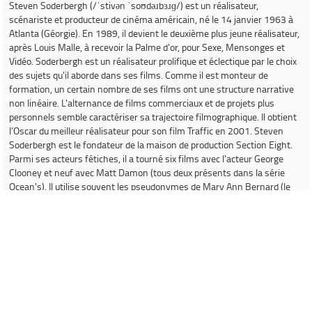
Steven Soderbergh
(/ˈstivən ˈsoʊdəɹbɜɹɡ/) est un réalisateur,
scénariste et producteur de cinéma américain, né le 14 janvier 1963 à
Atlanta (Géorgie). En 1989, il devient le deuxième plus jeune réalisateur,
après Louis Malle, à recevoir la Palme d'or, pour
Sexe, Mensonges et
Vidéo
. Soderbergh est un réalisateur prolifique et éclectique par le choix
des sujets qu'il aborde dans ses films. Comme il est monteur de
formation, un certain nombre de ses films ont une structure narrative
non linéaire. L'alternance de films commerciaux et de projets plus
personnels semble caractériser sa trajectoire filmographique. Il obtient
l’Oscar du meilleur réalisateur pour son film
Traffic
en 2001. Steven
Soderbergh est le fondateur de la maison de production Section Eight.
Parmi ses acteurs fétiches, il a tourné six films avec l'acteur George
Clooney et neuf avec Matt Damon (tous deux présents dans la série
Ocean's
). Il utilise souvent les pseudonymes de Mary Ann Bernard (le
nom de naissance de sa mère) et Peter Andrews (son père s'appelait
Peter Andrews Soderbergh) pour faire respectivement le montage ou la
photographie de ses propres films.
Source :
Wikipedia