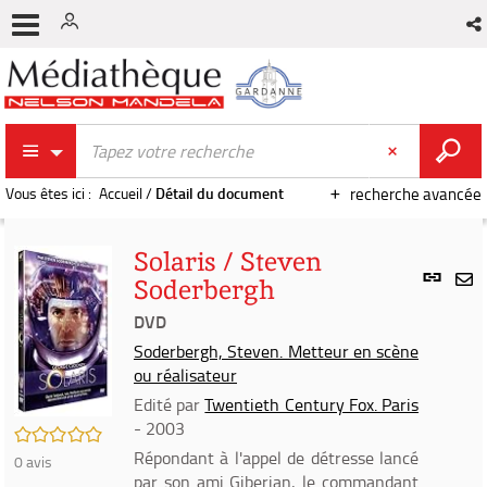
Vous êtes ici :
Accueil
/
Détail du document
recherche avancée
Solaris / Steven
Lien
Soderbergh
per
En
(Nou
DVD
par
fenê
mai
Soderbergh, Steven. Metteur en scène
ou réalisateur
Edité par
Twentieth Century Fox. Paris
- 2003
/5
Répondant à l'appel de détresse lancé
0
avis
par son ami Giberian, le commandant