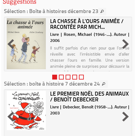
Suggestions
Sélection
: Boîte à histoires décembre 23
L
LA CHASSE À L'OURS ANIMÉE /
RACONTÉE PAR MICH...
|
Livre | Rosen, Michael (1946-....). Auteur |
2006
Il suffit parfois d'un rien pour que l'on se
réveille avec l'irrésistible envie d'aller
chasser l'ours en famille. Une version
animée pleine de surprises pour découvrir la
chasse à l'ours tout en s'amusant.
Sélection
: boîte à histoire 7 décembre 24
LE PREMIER NOËL DES ANIMAUX
/ BENOÎT DEBECKER
|
Livre | Debecker, Benoît (1958-....). Auteur |
2003
e
t
à
)