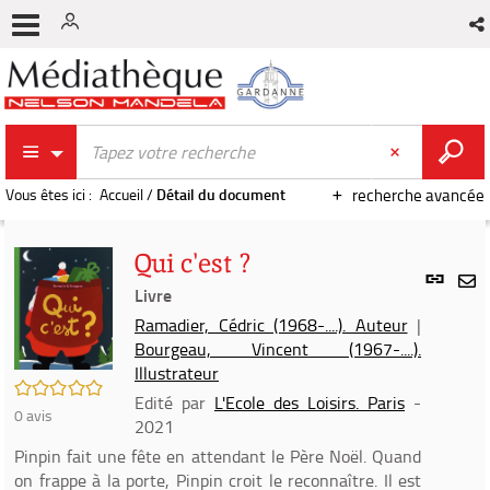
Vous êtes ici :
Accueil
/
Détail du document
recherche avancée
Qui c'est ?
Lien
per
Livre
En
(Nou
Ramadier, Cédric (1968-....). Auteur
|
par
fenê
Bourgeau, Vincent (1967-....).
mai
Illustrateur
/5
Edité par
L'Ecole des Loisirs. Paris
-
0
avis
2021
Pinpin fait une fête en attendant le Père Noël. Quand
on frappe à la porte, Pinpin croit le reconnaître. Il est