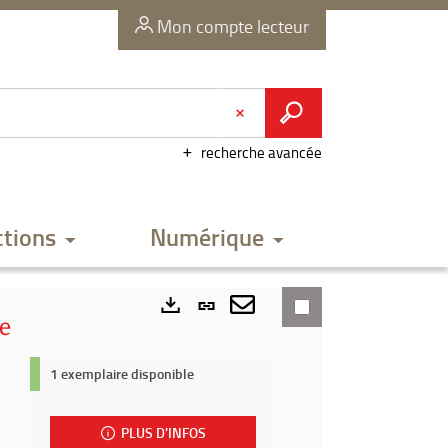
Mon compte lecteur
recherche avancée
ctions
Numérique
Lien
e
permanent
Envoyer
Exports
(Nouvelle
par
1 exemplaire disponible
fenêtre)
mail
PLUS D'INFOS