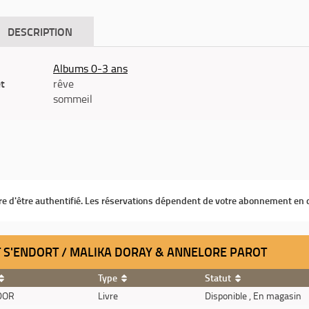
DESCRIPTION
Albums 0-3 ans
êt
rêve
sommeil
ire d'être authentifié. Les réservations dépendent de votre abonnement en 
T S'ENDORT / MALIKA DORAY & ANNELORE PAROT
Type
Statut
DOR
Livre
Disponible , En magasin