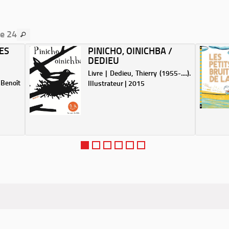
re 24
ES
PINICHO, OINICHBA /
DEDIEU
Livre | Dedieu, Thierry (1955-....).
enoît
Illustrateur | 2015