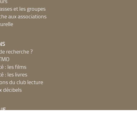
urs
lasses et les groupes
che aux associations
urelle
NS
de recherche ?
MTMO
é : les films
é : les livres
ions du club lecture
x décibels
UE
net, ateliers et impressions
 en ligne