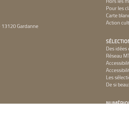
Hors les m
Pour les c
Carte blan
Action cult
e 13120 Gardanne
SÉLECTIO
Des idées 
Réseau 
Accessibilit
Accessibilit
Les sélect
De si beau
NUMÉRIQ
Accès Inter
Ressources