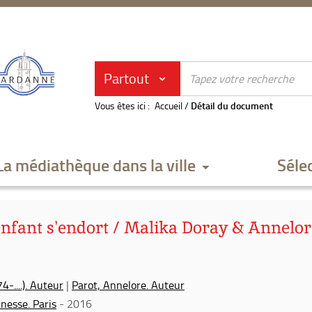
Partout
Vous êtes ici :
Accueil
/
Détail du document
La médiathèque dans la ville
Séle
nfant s'endort / Malika Doray & Annelor
4-....). Auteur
|
Parot, Annelore. Auteur
unesse. Paris
- 2016