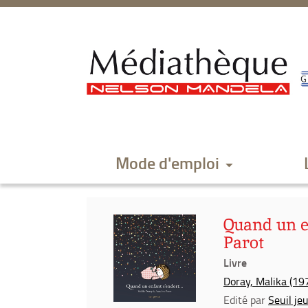
Aller
Aller
Aller
au
au
à
menu
contenu
la
recherche
Mode d'emploi
Quand un e
Parot
Livre
Doray, Malika (197
Edité par
Seuil je