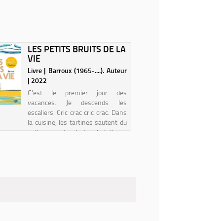
LES PETITS BRUITS DE LA
VIE
Livre | Barroux (1965-....). Auteur
| 2022
C'est le premier jour des
vacances. Je descends les
escaliers. Cric crac cric crac. Dans
la cuisine, les tartines sautent du
grille-pain. Tcnak tcnak ! Il me
suffit de tendre l'oreille pour
entendre tous les petits bruits de
la vi...