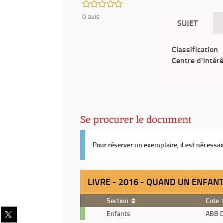
/5
0
avis
SUJET
Classification
Centre d'intér
Se procurer le document
Pour réserver un exemplaire, il est nécessa
LIVRE - 2016 - QUAND UN ENFAN
Section
Cote
Partager
Livre
Enfants
ABB 
sur
-