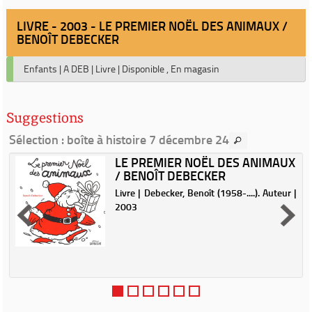
LIVRE - 2003 - LE PREMIER NOËL DES ANIMAUX /
BENOÎT DEBECKER
Enfants
|
A DEB
|
Livre
|
Disponible , En magasin
Suggestions
Sélection
: boîte à histoire 7 décembre 24
LE PREMIER NOËL DES ANIMAUX
/ BENOÎT DEBECKER
|
Livre | Debecker, Benoît (1958-....). Auteur |
2003
e
t
à
)