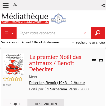
Vous êtes ici :
Accueil
/
Détail du document
recherche avancée
Le premier Noël des
Lien
animaux / Benoît
per
En
Debecker
(Nou
par
fenê
Livre
mai
/5
Debecker, Benoît (1958-....). Auteur
0
avis
Edité par
Éd. Sarbacane. Paris
- 2003
SUJET
DESCRIPTION