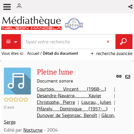
Vous êtes ici :
Accueil
/
Détail du document
recherche avancée
Pleine lune
Lien
per
Document sonore
En
(Nou
Courtois, Vincent (1968-....)
|
par
fenê
Desandre-Navarre, Xavier
|
mai
/5
Christophe, Pierre
|
Lourau, Julien
|
0
avis
Pifarely, Dominique (1957-....)
|
Dunoyer de Segonzac, Benoît
|
Gâcon,
Serge
Edité par
Nocturne
- 2004