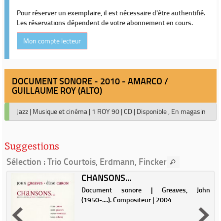
Pour réserver un exemplaire, il est nécessaire d'être authentifié.
Les réservations dépendent de votre abonnement en cours.
Mon compte lecteur
DOCUMENT SONORE - 2010 - AMARCO /
GUILLAUME ROY (ALTO)
Jazz
|
Musique et cinéma
|
1 ROY 90
|
CD
|
Disponible , En magasin
Suggestions
Sélection
: Trio Courtois, Erdmann, Fincker
CHANSONS...
Document sonore | Greaves, John
e
(1950-....). Compositeur | 2004