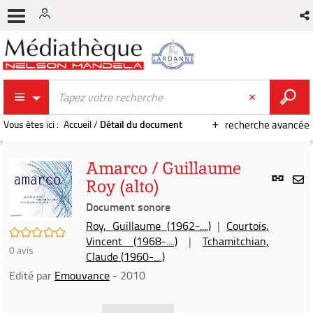
Vous êtes ici :
Accueil
/
Détail du document
recherche avancée
Amarco / Guillaume
Lien
Roy (alto)
per
En
(Nou
Document sonore
par
fenê
mai
Roy, Guillaume (1962-....)
|
Courtois,
/5
Vincent (1968-....)
|
Tchamitchian,
0
avis
Claude (1960-....)
Edité par
Emouvance
- 2010