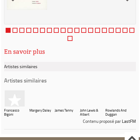
En savoir plus
Artistes similaires
Artistes similaires
Francesco
Margery Daley
James Tenny
John Lewis &
Rowlands And
Bigoni
Albert
Duggan
Mangelsdorff
Contenu proposé par
LastFM