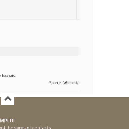
 libanais.
Source :
Wikipedia
EMPLOI
, horaires et contacts