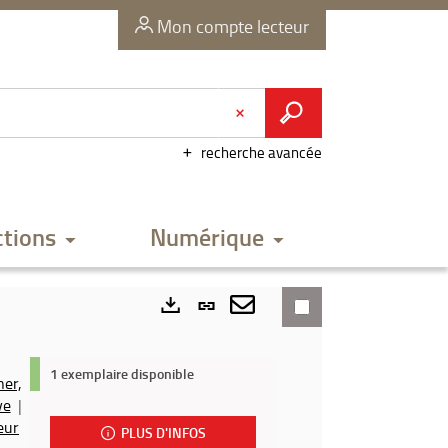
Mon compte lecteur
recherche avancée
ctions
Numérique
Lien
permanent
Envoyer
Exports
(Nouvelle
par
1 exemplaire disponible
ner,
fenêtre)
mail
ve
|
eur
PLUS D'INFOS