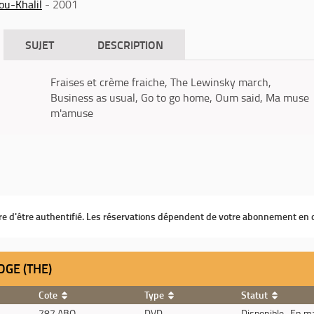
ou-Khalil
- 2001
SUJET
DESCRIPTION
Fraises et crème fraiche, The Lewinsky march,
Business as usual, Go to go home, Oum said, Ma muse
m'amuse
ire d'être authentifié. Les réservations dépendent de votre abonnement en 
DGE (THE)
Cote
Type
Statut
787 ABO
DVD
Disponible , En m