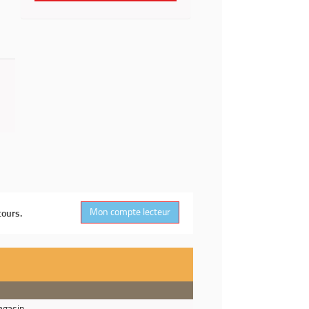
Mon compte lecteur
cours.
agasin