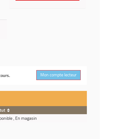
Mon compte lecteur
cours.
tut
ponible , En magasin