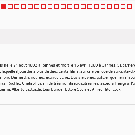
ais né le 21 août 1892 à Rennes et mort le 15 avril 1989 à Cannes. Sa carriè
uelle il joue dans plus de deux cents films, sur une période de soixante-dix-
ymond Bernard, amoureux éconduit chez Duvivier, vieux policier que rien n'abu
as, Rouffio, Chabrol, parmi de très nombreux autres réalisateurs français, l'o
Germi, Alberto Lattuada, Luis Buñuel, Ettore Scola et Alfred Hitchcock.