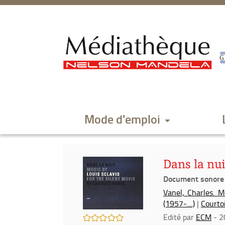
Aller
Aller
Aller
au
au
à
menu
contenu
la
recherche
Mode d'emploi
Dans la nui
Document sonore
Vanel, Charles. 
(1957-....)
|
Courtoi
/5
Edité par
ECM
- 2