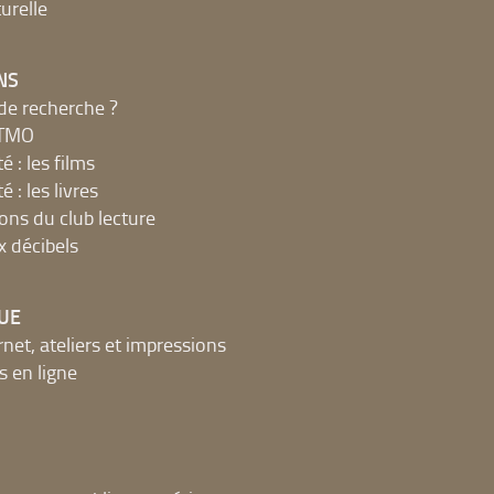
urelle
NS
de recherche ?
MTMO
é : les films
é : les livres
ions du club lecture
x décibels
UE
net, ateliers et impressions
 en ligne