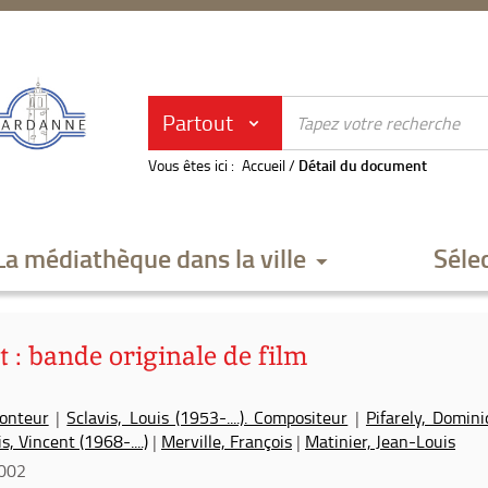
Partout
Vous êtes ici :
Accueil
/
Détail du document
La médiathèque dans la ville
Séle
t : bande originale de film
Monteur
|
Sclavis, Louis (1953-....). Compositeur
|
Pifarely, Domin
s, Vincent (1968-....)
|
Merville, François
|
Matinier, Jean-Louis
002