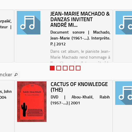
JEAN-MARIE MACHADO &
DANZAS INVITENT
rpašić,
ANDRÉ MI...
iteur |
Document sonore | Machado,
Jean-Marie (1961-....). Interprète.
P. | 2012
Dans cet album, le pianiste Jean-
Marie Machado rend hommage à
"la petite musique" de ce poète à la
fois drôlatique et profond. De
incker
grands succès de Boby Lapointe,
subtilement réarrangés, se
CACTUS OF KNOWLEDGE
mêlent à une série de
(THE)
s, John
compositions origin...
DVD | Abou-Khalil, Rabih
2004
(1957-....) | 2001