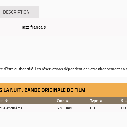
DESCRIPTION
jazz français
ire d'être authentifié. Les réservations dépendent de votre abonnement en 
 LA NUIT : BANDE ORIGINALE DE FILM
ion
Cote
Type
Sta
que et cinéma
520 DAN
CD
Dis