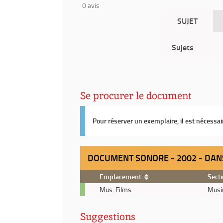
0
avis
SUJET
Sujets
Se procurer le document
Pour réserver un exemplaire, il est nécessa
DOCUMENT SONORE - 2002 - DANS
Emplacement
Sect
Document
Mus. Films
Musi
sonore
-
Suggestions
2002