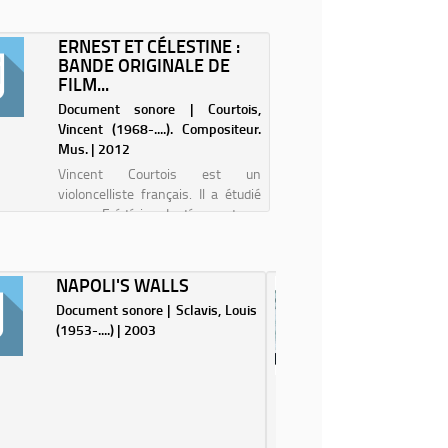
ERNEST ET CÉLESTINE :
BANDE ORIGINALE DE
FILM...
Document sonore | Courtois,
Vincent (1968-....). Compositeur.
Mus. | 2012
Vincent Courtois est un
violoncelliste français. Il a étudié
avec Frédéric Lodéon et a
notamment travaillé avec les Rita
Mitsouko. Il signe en 2007 la
musique du film "Ma vie n'est pas
NAPOLI'S WALLS
RE: PA
une comédie romantique". Thomas
Document sonore | Sclavis, Louis
Document
Fersen partic...
(1953-....) | 2003
Stefano |