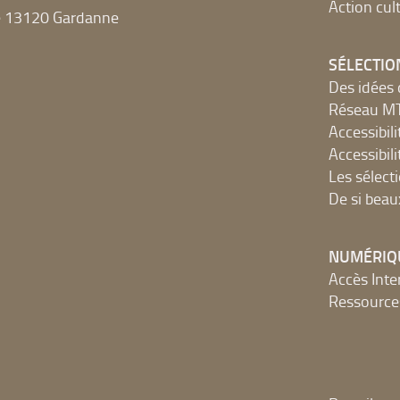
Action cult
e 13120 Gardanne
SÉLECTIO
Des idées 
Réseau 
Accessibilit
Accessibilit
Les sélect
De si beau
NUMÉRIQ
Accès Inter
Ressources