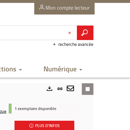
Mon compte lecteur
recherche avancée
ctions
Numérique
Lien
permanent
Envoyer
Exports
(Nouvelle
par
1 exemplaire disponible
ique
fenêtre)
mail
PLUS D'INFOS