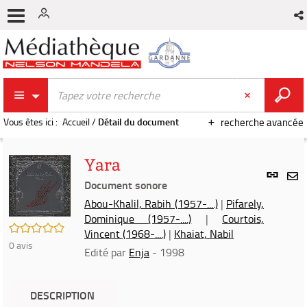
Vous êtes ici :
Accueil
/
Détail du document
recherche avancée
Yara
Lien
per
Document sonore
En
(Nou
Abou-Khalil, Rabih (1957-....)
|
Pifarely,
par
fenê
Dominique (1957-....)
|
Courtois,
mai
/5
Vincent (1968-....)
|
Khaiat, Nabil
0
avis
Edité par
Enja
- 1998
DESCRIPTION