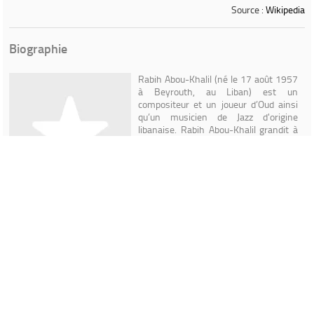
Source :
Wikipedia
Biographie
Rabih Abou-Khalil (né le 17 août 1957
à Beyrouth, au Liban) est un
compositeur et un joueur d’Oud ainsi
qu’un musicien de Jazz d'origine
libanaise. Rabih Abou-Khalil grandit à
Beyrouth et a étudié la musique arabe
et orientale à l’Académie des Arts de
Beyrouth. En 1978, il s’enfuit vers
Munich à cause de la guerre civile au
Liban où il étudie la flûte traversière
auprès de Walter Theurer. Son
instrument principal reste cependant l’Oud, le luth arabe (ancêtre du
luth européen et qui tire son origine du mot arabe al' oud) dont il joue
depuis l'âge de cinq ans. Geoff Dyer a écrit au sujet de Rabih Abou-
Khalil : « Rabih Abou-Khalil n’expérimente pas, il cherche. C’est une
recherche mue par le rythme et nourrie de tradition. Ou plus
exactement par plusieurs traditions : musique arabe, Jazz, Blues. C’est
pour ainsi dire une musique qui cherche de l’avant mais qui est aussi
entièrement imbibée du passé. » Il cherche à concilier l'Orient et