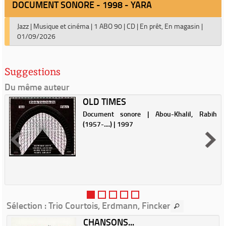
DOCUMENT SONORE - 1998 - YARA
Jazz
|
Musique et cinéma
|
1 ABO 90
|
CD
|
En prêt, En magasin
|
01/09/2026
Suggestions
Du même auteur
OLD TIMES
Document sonore | Abou-Khalil, Rabih
(1957-....) | 1997
Sélection
: Trio Courtois, Erdmann, Fincker
CHANSONS...