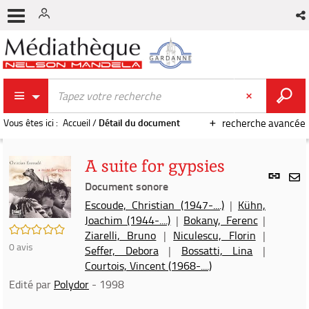
Vous êtes ici :
Accueil
/
Détail du document
recherche avancée
A suite for gypsies
Lien
per
Document sonore
En
(Nou
Escoude, Christian (1947-....)
|
Kühn,
par
fenê
Joachim (1944-....)
|
Bokany, Ferenc
|
mai
/5
Ziarelli, Bruno
|
Niculescu, Florin
|
0
avis
Seffer, Debora
|
Bossatti, Lina
|
Courtois, Vincent (1968-....)
Edité par
Polydor
- 1998