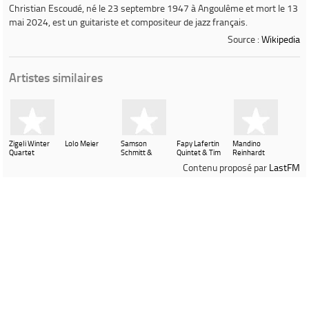
Christian Escoudé
, né le 23 septembre 1947 à Angoulême et mort le 13
mai 2024, est un guitariste et compositeur de jazz français.
Source :
Wikipedia
Artistes similaires
Zigeli Winter
Lolo Meier
Samson
Fapy Lafertin
Mandino
Quartet
Schmitt &
Quintet & Tim
Reinhardt
Timbo
Kliphousse
Contenu proposé par
LastFM
Mehrstein
Ville de Gardanne