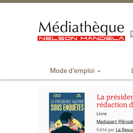
Aller
Aller
Aller
au
au
à
menu
contenu
la
recherche
Mode d'emploi
La préside
rédaction 
Livre
Mediapart (Périod
Edité par
La Revu