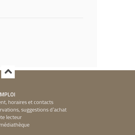
EMPLOI
, horaires et contacts
ervations, suggestions d'achat
e lecteur
a médiathèque