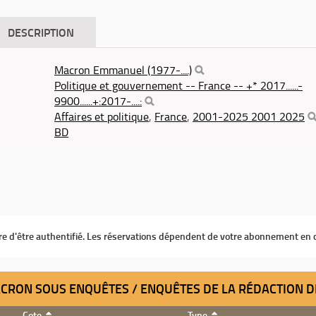
DESCRIPTION
Macron Emmanuel (1977-....)
Politique et gouvernement -- France -- +* 2017......-
9900......+:2017-....:
Affaires et politique
,
France
,
2001-2025 2001 2025
BD
ire d'être authentifié. Les réservations dépendent de votre abonnement en 
MACRON SOUS ENQUÊTES / ENQUÊTES DE LA RÉDACTION 
Cote
Type