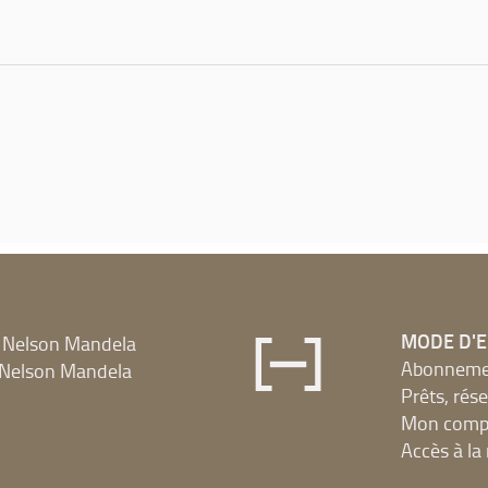
MODE D'
 Nelson Mandela
Abonnement
Nelson Mandela
Prêts, rés
Mon compt
Accès à l