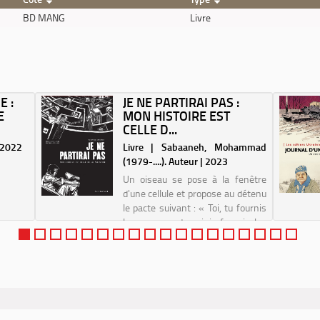
BD MANG
Livre
E :
JE NE PARTIRAI PAS :
E
MON HISTOIRE EST
CELLE D...
| 2022
Livre | Sabaaneh, Mohammad
(1979-....). Auteur | 2023
Un oiseau se pose à la fenêtre
d'une cellule et propose au détenu
le pacte suivant : « Toi, tu fournis
les crayons et moi, je fournis les
histoires.» Chaque jour, armé de
son crayon et de feuilles dérobées
à l'enquêteur, le prison...