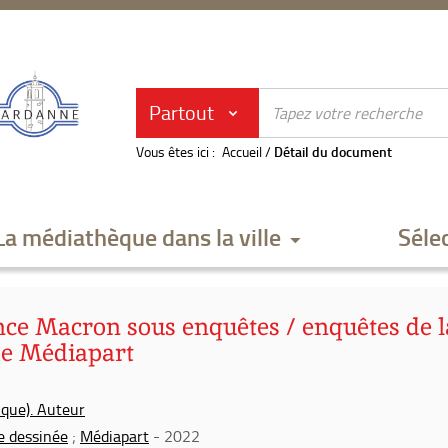
Partout
Vous êtes ici :
Accueil
/
Détail du document
La médiathèque dans la ville
Séle
nce Macron sous enquêtes / enquêtes de l
de Médiapart
ique). Auteur
e dessinée
;
Médiapart
- 2022