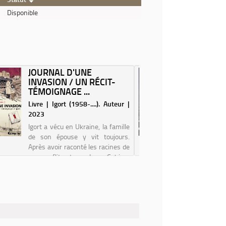
Disponible
JOURNAL D'UNE
LE CHO
INVASION / UN RÉCIT-
DE PO
TÉMOIGNAGE ...
MACRON,
Livre | Igort (1958-....). Auteur |
Livre |
2023
(1970-....
Igort a vécu en Ukraine, la famille
de son épouse y vit toujours.
Après avoir raconté les racines de
ce conflit dans Les Cahiers
ukrainiens et Les Cahiers russes,
il revient sur ce sujet pour donner
une voix à ceux que
généralemen...