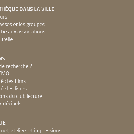
THÈQUE DANS LA VILLE
urs
lasses et les groupes
che aux associations
urelle
NS
de recherche ?
MTMO
é : les films
é : les livres
ions du club lecture
x décibels
UE
net, ateliers et impressions