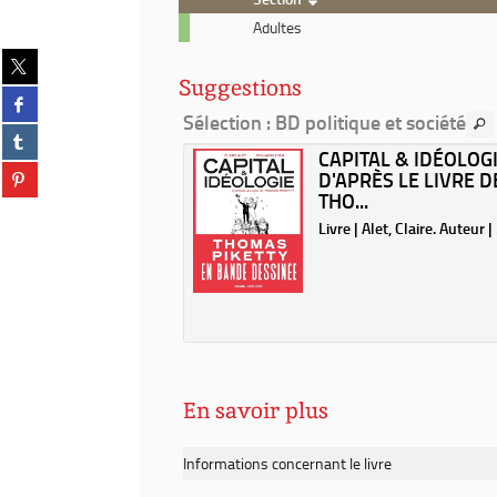
Livre
Adultes
-
Partager
2022
sur
Suggestions
-
Partager
twitter
La
Sélection
: BD politique et société
sur
(Nouvelle
Partager
présidence
facebook
fenêtre)
RÉSIDENCE MACRON
CAPITAL & IDÉOLOGI
sur
Macron
(Nouvelle
Partager
 ENQUÊTES /
D'APRÈS LE LIVRE D
tumblr
sous
fenêtre)
sur
TES...
THO...
(Nouvelle
enquêtes
pinterest
fenêtre)
/
| Mediapart (Périodique).
Livre | Alet, Claire. Auteur 
(Nouvelle
enquêtes
| 2022
fenêtre)
de
la
rédaction
de
Médiapart
En savoir plus
Informations concernant le livre