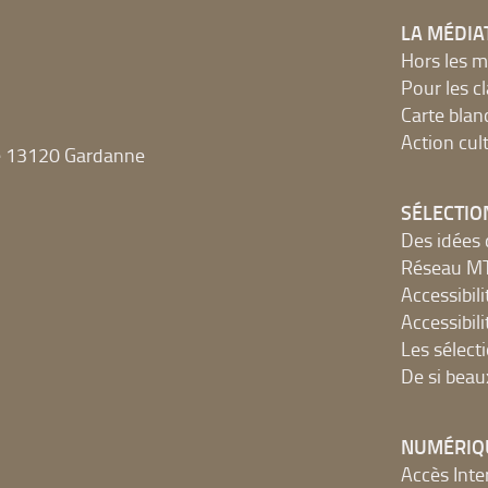
LA MÉDIA
Hors les m
Pour les c
Carte blan
Action cult
e 13120 Gardanne
SÉLECTIO
Des idées 
Réseau 
Accessibilit
Accessibilit
Les sélect
De si beau
NUMÉRIQ
Accès Inter