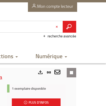
Mon compte lecteur
recherche avancée
ctions
Numérique
Lien
a
permanent
Envoyer
Exports
(Nouvelle
par
1 exemplaire disponible
fenêtre)
mail
PLUS D'INFOS