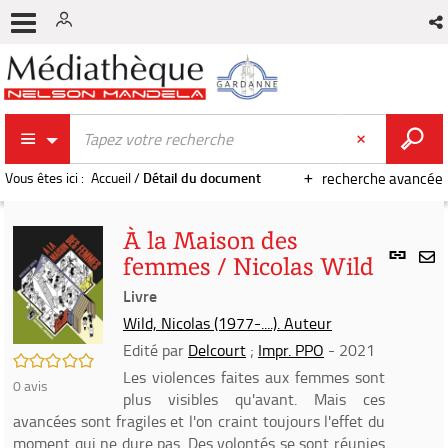
Vous êtes ici :
Accueil
/
Détail du document
recherche avancée
À la Maison des
Lien
femmes / Nicolas Wild
per
En
(Nou
Livre
par
fenê
mai
Wild, Nicolas (1977-....). Auteur
Edité par
Delcourt
;
Impr. PPO
- 2021
/5
Les violences faites aux femmes sont
0
avis
plus visibles qu'avant. Mais ces
avancées sont fragiles et l'on craint toujours l'effet du
moment qui ne dure pas. Des volontés se sont réunies