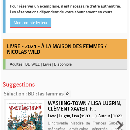
Pour réserver un exemplaire, il est nécessaire d'être authentifié.
Les réservations dépendent de votre abonnement en cours.
Mon compte lecteur
LIVRE - 2021 - À LA MAISON DES FEMMES /
NICOLAS WILD
Adultes
|
BD WILD
|
Livre
|
Disponible
Suggestions
Sélection
: BD : les femmes
WASHING-TOWN / LISA LUGRIN,
CLÉMENT XAVIER, F...
Livre | Lugrin, Lisa (1983-....). Auteur | 2023
e
L'incroyable histoire de Frances Gabe, la
s
ménagère américaine débordée (1915-