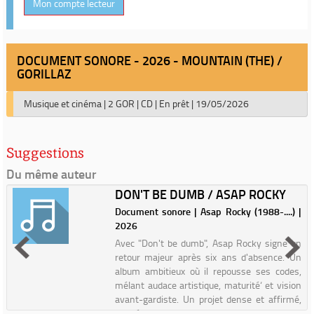
Mon compte lecteur
DOCUMENT SONORE - 2026 - MOUNTAIN (THE) /
GORILLAZ
Musique et cinéma
|
2 GOR
|
CD
|
En prêt
|
19/05/2026
Suggestions
Du même auteur
DON'T BE DUMB / ASAP ROCKY
Document sonore | Asap Rocky (1988-....) |
2026
Avec "Don't be dumb", Asap Rocky signe un
retour majeur après six ans d'absence. Un
album ambitieux où il repousse ses codes,
mélant audace artistique, maturité‘ et vision
avant-gardiste. Un projet dense et affirmé,
pensé comme un...