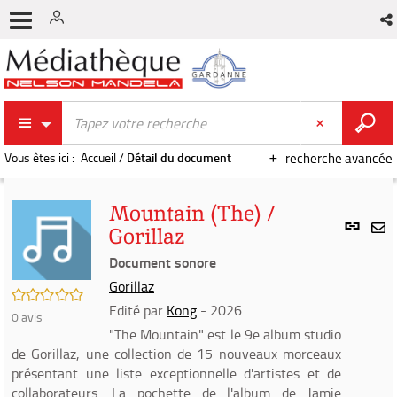
Vous êtes ici :
Accueil
/
Détail du document
recherche avancée
Mountain (The) /
Lien
Gorillaz
per
En
(Nou
Document sonore
par
fenê
mai
Gorillaz
/5
Edité par
Kong
- 2026
0
avis
"The Mountain" est le 9e album studio
de Gorillaz, une collection de 15 nouveaux morceaux
présentant une liste exceptionnelle d'artistes et de
collaborateurs. La pochette de l'album de Jamie