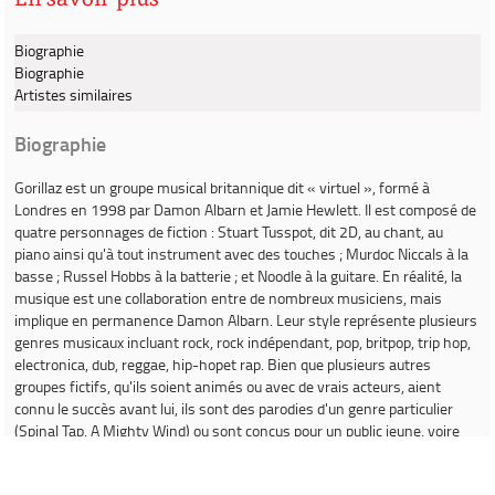
Biographie
Biographie
Artistes similaires
Biographie
Gorillaz
est un groupe musical britannique dit « virtuel », formé à
Londres en 1998 par Damon Albarn et Jamie Hewlett. Il est composé de
quatre personnages de fiction : Stuart Tusspot, dit 2D, au chant, au
piano ainsi qu'à tout instrument avec des touches ; Murdoc Niccals à la
basse ; Russel Hobbs à la batterie ; et Noodle à la guitare. En réalité, la
musique est une collaboration entre de nombreux musiciens, mais
implique en permanence Damon Albarn. Leur style représente plusieurs
genres musicaux incluant rock, rock indépendant, pop, britpop, trip hop,
electronica, dub, reggae, hip-hopet rap. Bien que plusieurs autres
groupes fictifs, qu'ils soient animés ou avec de vrais acteurs, aient
connu le succès avant lui, ils sont des parodies d'un genre particulier
(Spinal Tap, A Mighty Wind) ou sont conçus pour un public jeune, voire
très jeune (The Archies, Alvin & the Chipmunks). Gorillaz ne se veut ni
parodique ni destiné aux enfants et son succès est autant dû aux