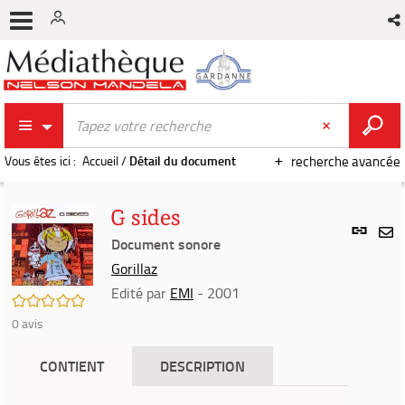
Vous êtes ici :
Accueil
/
Détail du document
recherche avancée
G sides
Lien
per
Document sonore
En
(Nou
Gorillaz
par
fenê
mai
Edité par
EMI
- 2001
/5
0
avis
CONTIENT
DESCRIPTION