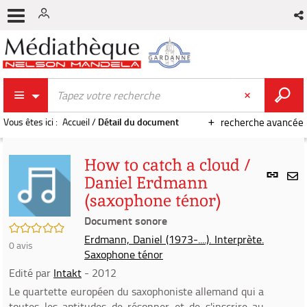
Vous êtes ici :
Accueil
/
Détail du document
recherche avancée
How to catch a cloud /
Lien
Daniel Erdmann
per
En
(saxophone ténor)
(Nou
par
fenê
Document sonore
mai
/5
Erdmann, Daniel (1973-....). Interprète.
0
avis
Saxophone ténor
Edité par
Intakt
- 2012
Le quartette européen du saxophoniste allemand qui a
toutes les aptitudes de résonner et de s'inscrire au