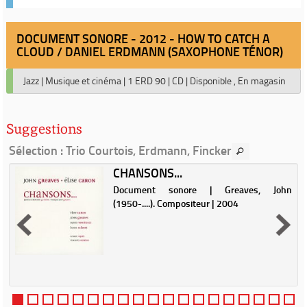
DOCUMENT SONORE - 2012 - HOW TO CATCH A
CLOUD / DANIEL ERDMANN (SAXOPHONE TÉNOR)
Jazz
|
Musique et cinéma
|
1 ERD 90
|
CD
|
Disponible , En magasin
Suggestions
Sélection
: Trio Courtois, Erdmann, Fincker
CHANSONS...
Document sonore | Greaves, John
e
(1950-....). Compositeur | 2004