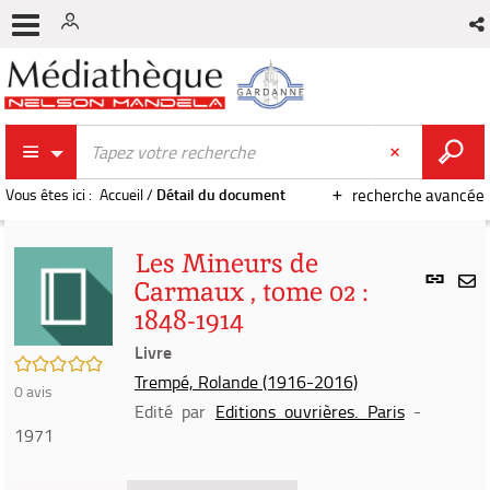
Vous êtes ici :
Accueil
/
Détail du document
recherche avancée
Les Mineurs de
Lien
Carmaux , tome 02 :
per
En
1848-1914
(Nou
par
fenê
Livre
mai
/5
Trempé, Rolande (1916-2016)
0
avis
Edité par
Editions ouvrières. Paris
-
1971