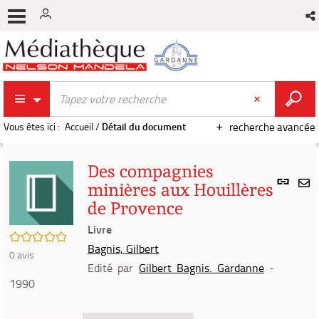
Vous êtes ici :
Accueil
/
Détail du document
recherche avancée
Des compagnies
Lien
minières aux Houillères
per
En
de Provence
(Nou
par
fenê
Livre
mai
/5
Bagnis, Gilbert
0
avis
Edité par
Gilbert Bagnis. Gardanne
-
1990