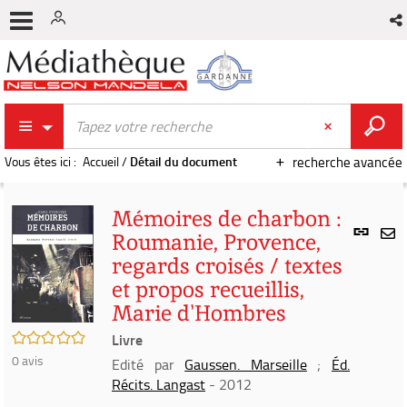
Vous êtes ici :
Accueil
/
Détail du document
recherche avancée
Mémoires de charbon :
Lien
Roumanie, Provence,
per
En
regards croisés / textes
(Nou
par
fenê
et propos recueillis,
mai
Marie d'Hombres
/5
Livre
0
avis
Edité par
Gaussen. Marseille
;
Éd.
Récits. Langast
- 2012