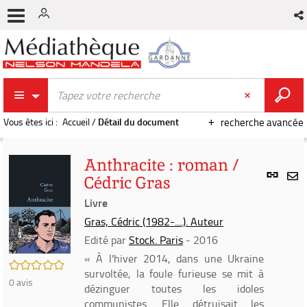
Vous êtes ici :
Accueil
/
Détail du document
recherche avancée
Anthracite : roman /
Lien
Cédric Gras
per
En
(Nou
Livre
par
fenê
mai
Gras, Cédric (1982-....). Auteur
Edité par
Stock. Paris
- 2016
« À l'hiver 2014, dans une Ukraine
/5
survoltée, la foule furieuse se mit à
0
avis
dézinguer toutes les idoles
communistes. Elle détruisait les