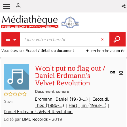
Vous êtes ici :
Accueil
/
Détail du document
recherche avancée
Won't put no flag out /
Lien
Daniel Erdmann's
per
En
Velvet Revolution
(Nou
par
fenê
Document sonore
mai
/5
Erdmann, Daniel (1973-....)
|
Ceccaldi,
0
avis
Théo (1986-....)
|
Hart, Jim (1983-....)
|
Daniel Erdmann's Velvet Revolution
Edité par
BMC Records
- 2019