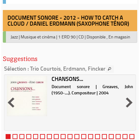
DOCUMENT SONORE - 2012 - HOW TO CATCH A
CLOUD / DANIEL ERDMANN (SAXOPHONE TÉNOR)
Jazz
|
Musique et cinéma
|
1 ERD 90
|
CD
|
Disponible , En magasin
Suggestions
Sélection
: Trio Courtois, Erdmann, Fincker
CHANSONS...
Document sonore | Greaves, John
e
(1950-....). Compositeur | 2004