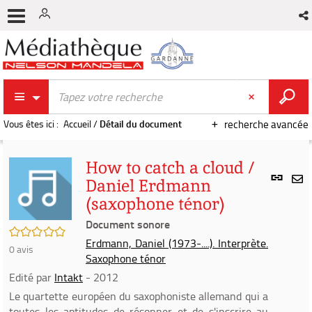
Vous êtes ici :
Accueil
/
Détail du document
recherche avancée
How to catch a cloud /
Lien
Daniel Erdmann
per
En
(saxophone ténor)
(Nou
par
fenê
Document sonore
mai
/5
Erdmann, Daniel (1973-....). Interprète.
0
avis
Saxophone ténor
Edité par
Intakt
- 2012
Le quartette européen du saxophoniste allemand qui a
toutes les aptitudes de résonner et de s'inscrire au