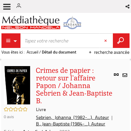
Vous êtes ici :
Accueil
/
Détail du document
recherche avancée
Crimes de papier :
Lien
retour sur l'affaire
per
En
Papon / Johanna
(Nou
par
fenê
Sebrien & Jean-Baptiste
mai
B.
/5
Livre
0
avis
Sebrien, Johanna (1982-....). Auteur
|
B., Jean-Baptiste (1984-....). Auteur