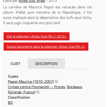
Edité par
Actes Sud. Arles
- 2012
La carrière de Maurice Papon est retracée dans cet
album. Préfet puis ministre de la République, il fut
aussi impliqué dans la déportation des Juifs sous Vichy.
Il sera jugé cinquante ans plus tard.
Voir la collection «Actes-Sud-l'An 2, 2012»
Autres documents dans la collection «Actes-Sud-l'An 2»
SUJET
DESCRIPTION
Sujets
Papon Maurice (1910-2007)
Crimes contre l'humanité -- Procès
,
Bordeaux
(Gironde, France)
Classification
BD