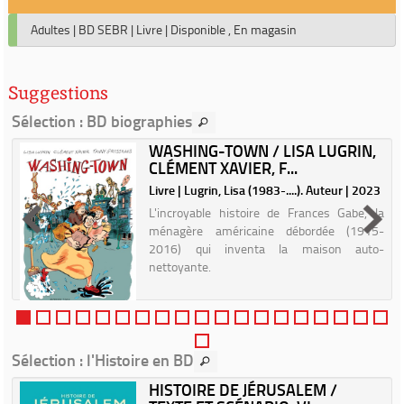
Adultes
|
BD SEBR
|
Livre
|
Disponible , En magasin
Suggestions
Sélection
: BD biographies
WASHING-TOWN / LISA LUGRIN,
CLÉMENT XAVIER, F...
|
Livre | Lugrin, Lisa (1983-....). Auteur | 2023
L'incroyable histoire de Frances Gabe, la
ménagère américaine débordée (1915-
2016) qui inventa la maison auto-
nettoyante.
Sélection
: l'Histoire en BD
HISTOIRE DE JÉRUSALEM /