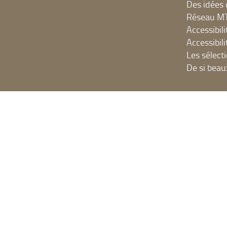
Des idées 
Réseau 
Accessibilit
Accessibilit
Les sélect
De si beau
NUMÉRIQ
Accès Inter
Ressources
Portails e
SYRACUSE