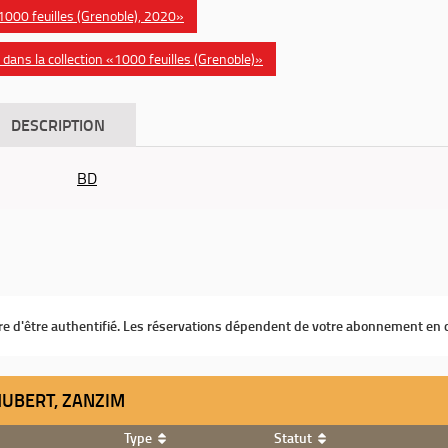
 «1000 feuilles (Grenoble), 2020»
ans la collection «1000 feuilles (Grenoble)»
DESCRIPTION
BD
ire d'être authentifié. Les réservations dépendent de votre abonnement en 
HUBERT, ZANZIM
Type
Statut