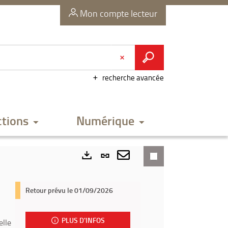
Mon compte lecteur
recherche avancée
ctions
Numérique
Lien
permanent
Envoyer
Exports
(Nouvelle
par
Retour prévu le 01/09/2026
fenêtre)
mail
PLUS D'INFOS
elle