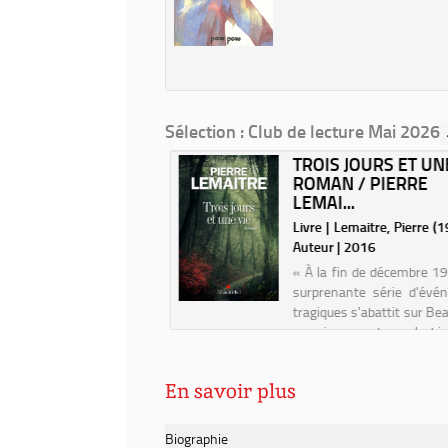
Sélection
: Club de lecture Mai 2026
TROIS JOURS ET UNE
ROMAN / PIERRE
LEMAI...
Livre | Lemaitre, Pierre (19
Auteur | 2016
« À la fin de décembre 1
surprenante série d'évé
tragiques s'abattit sur Bea
premier rang desquels, bien
disparition du peti
Desmedt. Dans cette 
En savoir plus
couverte de forêts, soumi
ry...
Biographie