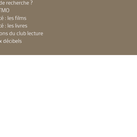
de recherche ?
MTMO
é : les films
é : les livres
ions du club lecture
x décibels
UE
net, ateliers et impressions
 en ligne
t espaces publics numériques