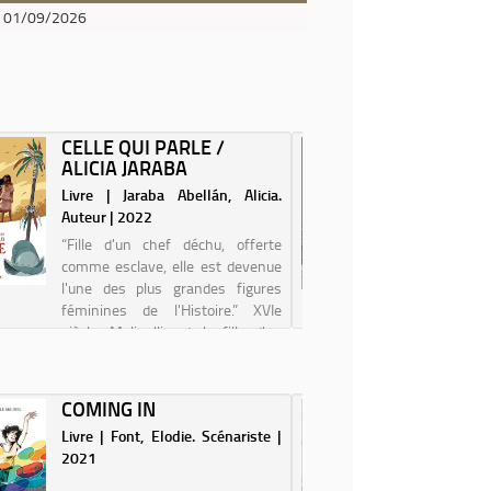
01/09/2026
CELLE QUI PARLE /
ROXANE
ALICIA JARABA
CULOTT
SKVORTZ
Livre | Jaraba Abellán, Alicia.
Livre | 
Auteur | 2022
(1993-....
“Fille d'un chef déchu, offerte
Roxane, 
comme esclave, elle est devenue
enchaîne
l'une des plus grandes figures
après-mid
féminines de l'Histoire.” XVIe
ses fins 
siècle. Malinalli est la fille d'un
quotidien
chef d'un clan d'Amérique
ses sous-
centrale. Peu de temps après la
Roxane ve
mort de so...
COMING IN
LE GEN
ses...
OBJET 
Livre | Font, Elodie. Scénariste |
Livre | H
2021
Scénarist