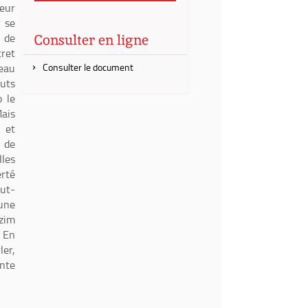
leur
r se
n de
Consulter en ligne
cret
peau
Consulter le document
buts
o le
Mais
 et
r de
lles
erté
eut-
 une
zim
. En
ler,
ente