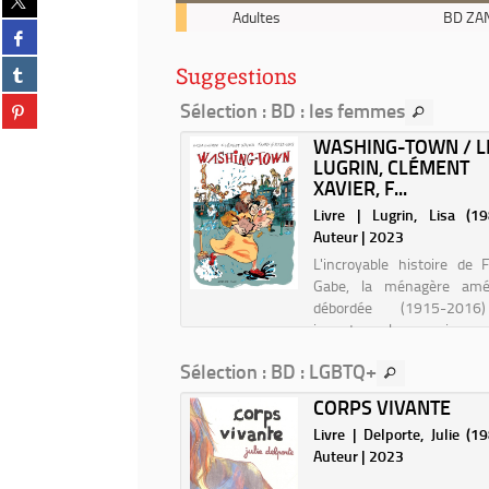
Livre
sur
Adultes
BD ZA
Partager
-
twitter
sur
2020
(Nouvelle
Partager
Suggestions
facebook
-
fenêtre)
sur
(Nouvelle
Peau
Partager
Sélection
: BD : les femmes
tumblr
fenêtre)
d'homme
sur
(Nouvelle
SEXISME AND SUN :
WASHING-TOWN / L
/
pinterest
fenêtre)
NIQUES DU
LUGRIN, CLÉMENT
Hubert,
(Nouvelle
ME ...
XAVIER, F...
Zanzim
fenêtre)
| Spaak, Marine. Auteur |
Livre | Lugrin, Lisa (1983
Auteur | 2023
an graphique puisssant
L'incroyable histoire de 
crypte les situations
Gabe, la ménagère amér
es que vivent toutes les
débordée (1915-2016
 au quotidien ! La honte
inventa la maison 
miers poils sur nos corps
nettoyante.
Sélection
: BD : LGBTQ+
les, l'urgence que l'on
t à tomber amoureuse d'un
LEZ-MOI NATHAN /
CORPS VIVANTE
les repa...
ERINE CASTRO &
Livre | Delporte, Julie (198
...
Auteur | 2023
 Castro, Catherine. Auteur |