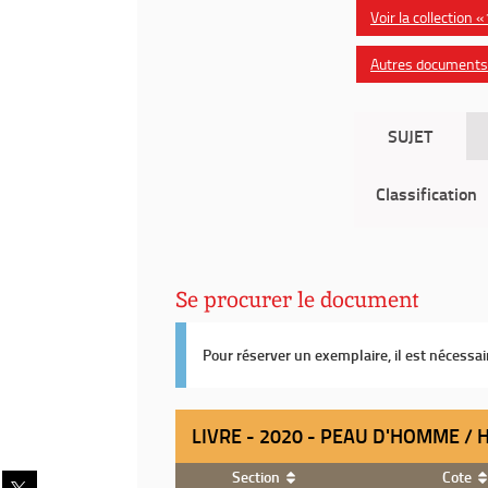
Voir la collection
Autres documents d
SUJET
Classification
Se procurer le document
Pour réserver un exemplaire, il est nécessa
LIVRE - 2020 - PEAU D'HOMME / 
Section
Cote
Partager