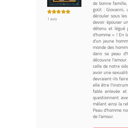
de bonne famille,
goût : Giovanni, 
5/5
dérouler sous les
1
avis
devoir épouser un
détenu et légué 
d'homme » ! En la
d'un jeune homme 
monde des hommes 
dans sa peau d'
découvre l'amour 
celle de notre siè
avoir une sexualit
devraient-ils fai
elle être l'instru
fable enlevée e
questionnent ave
mêlant ainsi la re
Peau d'homme nous
de l'amour.