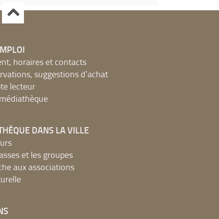
EMPLOI
, horaires et contacts
ervations, suggestions d'achat
e lecteur
a médiathèque
THÈQUE DANS LA VILLE
urs
lasses et les groupes
che aux associations
urelle
NS