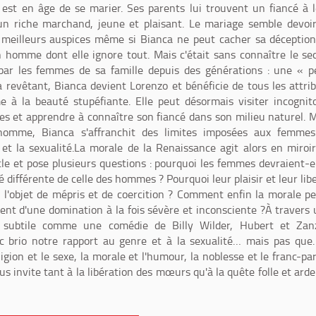
 est en âge de se marier. Ses parents lui trouvent un fiancé à 
un riche marchand, jeune et plaisant. Le mariage semble devoi
 meilleurs auspices même si Bianca ne peut cacher sa déceptio
 homme dont elle ignore tout. Mais c'était sans connaître le se
par les femmes de sa famille depuis des générations : une « 
 revêtant, Bianca devient Lorenzo et bénéficie de tous les attri
à la beauté stupéfiante. Elle peut désormais visiter incognit
et apprendre à connaître son fiancé dans son milieu naturel. 
homme, Bianca s'affranchit des limites imposées aux femmes
et la sexualité.La morale de la Renaissance agit alors en miroi
cle et pose plusieurs questions : pourquoi les femmes devraient-e
é différente de celle des hommes ? Pourquoi leur plaisir et leur lib
re l'objet de mépris et de coercition ? Comment enfin la morale p
ment d'une domination à la fois sévère et inconsciente ?À travers
t subtile comme une comédie de Billy Wilder, Hubert et Zan
c brio notre rapport au genre et à la sexualité… mais pas que
ligion et le sexe, la morale et l'humour, la noblesse et le franc-par
 invite tant à la libération des mœurs qu'à la quête folle et ard