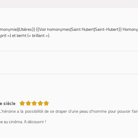
omonymie)|Ubères}} {{Voir homonymes|Saint Hubert|Saint-Hubert}} Homon
prit ») et
berht
(« brillant »).
5/5
 siècle
'héroïne a la possibilité de se draper d'une peau d'homme pour pouvoir fair
e au cinéma. A découvrir !