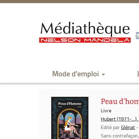
Aller
Aller
Aller
au
au
à
menu
contenu
la
recherche
Mode d'emploi
Peau d'hom
Livre
Hubert (1971-....)
Edité par
Glénat
-
Sans contrefaçon, 