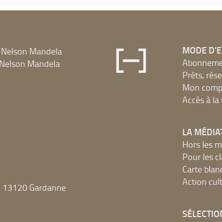
MODE D'
 Nelson Mandela
Abonnement
Nelson Mandela
Prêts, rés
Mon compt
Accès à l
LA MÉDIA
Hors les m
Pour les c
Carte blan
Action cult
e 13120 Gardanne
SÉLECTIO