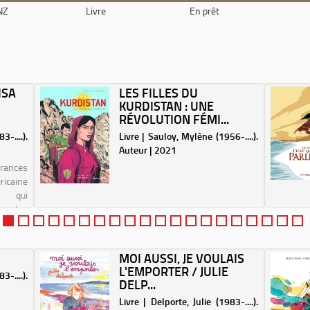
NZ
Livre
En prêt
ISA
LES FILLES DU
KURDISTAN : UNE
RÉVOLUTION FÉMI...
-....).
Livre | Sauloy, Mylène (1956-....).
Auteur | 2021
Frances
icaine
) qui
auto-
MOI AUSSI, JE VOULAIS
L'EMPORTER / JULIE
3-....).
DELP...
Livre | Delporte, Julie (1983-....).