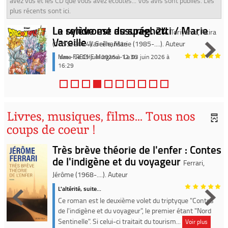
avez vus et les CD que vous avez écoutés... Vos avis sont publiés. Les
plus récents sont ici.
La relève est assurée. 24
Toriyama, Akira
(1955-2024). Scénariste
Mme FRECHE Morgane - Le 03 juin 2026 à
16:29
Livres, musiques, films... Tous nos
coups de coeur !
Très brève théorie de l'enfer : Contes
de l'indigène et du voyageur
Ferrari,
Jérôme (1968-....). Auteur
L'altérité, suite...
Ce roman est le deuxième volet du triptyque "Contes
de l'indigène et du voyageur", le premier étant "Nord
Sentinelle". Si celui-ci traitait du tourism...
Voir plus