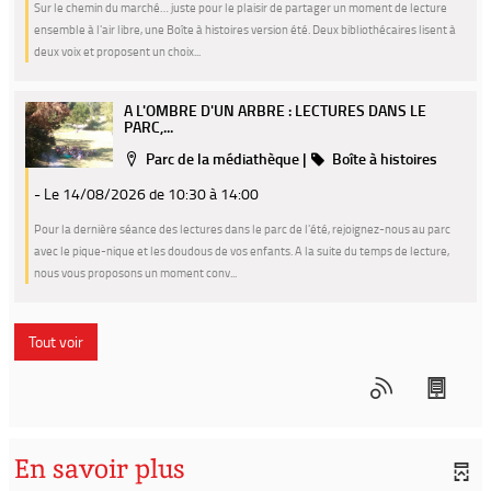
Sur le chemin du marché… juste pour le plaisir de partager un moment de lecture
ensemble à l'air libre, une Boîte à histoires version été. Deux bibliothécaires lisent à
deux voix et proposent un choix...
A L'OMBRE D'UN ARBRE : LECTURES DANS LE
PARC,...
Localisation
Catégorie
Parc de la médiathèque
|
Boîte à histoires
- Le 14/08/2026
de 10:30 à 14:00
Pour la dernière séance des lectures dans le parc de l'été, rejoignez-nous au parc
avec le pique-nique et les doudous de vos enfants. A la suite du temps de lecture,
nous vous proposons un moment conv...
Tout voir
En savoir plus