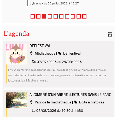
Sylvaine - Le 30 juillet 2026 à 13:27
L'agenda
DÉFI ESTIVAL
Localisation
Catégorie
Médiathèque
|
Défi estival
- Du 07/07/2026 au 29/08/2026
Et si vos lectures devenaient un jeu ? Au coin de la piscine, à l'ombre d'un arbre ou
confortablement installé dans un fauteuil, pimentez votre été avec notre défi de
lecture estival ! Seul ou entre a...
A L'OMBRE D'UN ARBRE : LECTURES DANS LE PARC
Localisation
Catégorie
Parc de la médiathèque
|
Boîte à histoires
- Le 07/08/2026
de 10:30 à 11:30