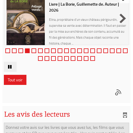
Livre | La Borie, Guillemette de. Auteur |
2026
Elina, propriétaire d'un vieux château périgourdin,
supervise sa vente avec détermination. Il faut en passer
par la mise aux enchères de son contenu, accumulé au
fil des générations. Mais chaque objet raconte une
histoire, chaque ...
Tout voir
Les avis des lecteurs
Donnez votre avis sur les livres que vous avez lus, les films que vous