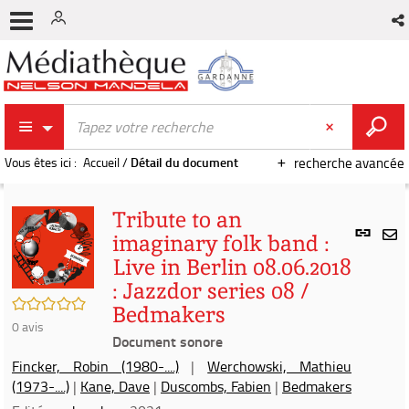
Vous êtes ici :
Accueil
/
Détail du document
recherche avancée
Tribute to an
Lien
imaginary folk band :
per
En
Live in Berlin 08.06.2018
(Nou
par
fenê
: Jazzdor series 08 /
mai
/5
Bedmakers
0
avis
Document sonore
Fincker, Robin (1980-....)
|
Werchowski, Mathieu
(1973-....)
|
Kane, Dave
|
Duscombs, Fabien
|
Bedmakers