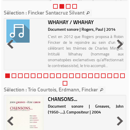
décennies de tradition orale, pour en extraire
une es...
Sélection
: Fincker Santacruz Silvant
WHAHAY / WHAHAY
|
Document sonore | Rogers, Paul | 2014
C'est en 2012 que Rogers proposa à Robin
Fincker de le rejoindre au sein d'un trio
célébrant les thèmes de Charles Mingus.
Intitulé Whahay (hommage aux
onomatopées exclamatives qu'affectionnait
le contrebassiste), le trio accompli...
Sélection
: Trio Courtois, Erdmann, Fincker
CHANSONS...
Document sonore | Greaves, John
e
(1950-....). Compositeur | 2004