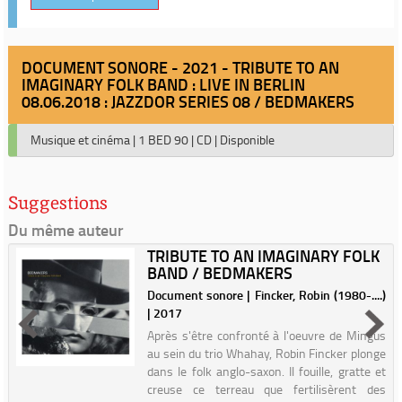
DOCUMENT SONORE - 2021 - TRIBUTE TO AN
IMAGINARY FOLK BAND : LIVE IN BERLIN
08.06.2018 : JAZZDOR SERIES 08 / BEDMAKERS
Musique et cinéma
|
1 BED 90
|
CD
|
Disponible
Suggestions
Du même auteur
TRIBUTE TO AN IMAGINARY FOLK
BAND / BEDMAKERS
Document sonore | Fincker, Robin (1980-....)
| 2017
Après s'être confronté à l'oeuvre de Mingus
au sein du trio Whahay, Robin Fincker plonge
dans le folk anglo-saxon. Il fouille, gratte et
creuse ce terreau que fertilisèrent des