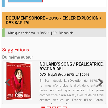
DOCUMENT SONORE - 2016 - EISLER EXPLOSION /
DAS KAPITAL
Musique et cinéma
|
1 DAS 90
|
CD
|
Disponible
Suggestions
Du même auteur
NO LAND'S SONG / RÉALISATRICE,
AYAT NAJAFI
DVD | Najafi, Ayat (1973-....) | 2016
En Iran, depuis la révolution de 1979, les
femmes n'ont plus le droit de chanter en
public en tant que solistes. Une jeune
compositrice, Sara Najafi, avec l'aide de trois
artistes venues de France (Élise Caron,
Jeanne Cherhal et E...