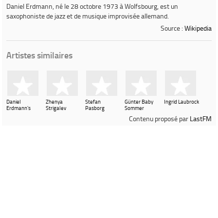
Daniel Erdmann
, né le 28 octobre 1973 à Wolfsbourg, est un
saxophoniste de jazz et de musique improvisée allemand.
Source :
Wikipedia
Artistes similaires
Daniel
Zhenya
Stefan
Günter Baby
Ingrid Laubrock
Erdmann's
Strigalev
Pasborg
Sommer
Velvet
Contenu proposé par
LastFM
Revolution
Ville de Gardanne