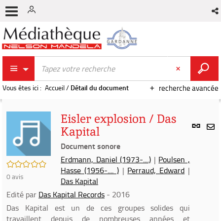
Vous êtes ici :
Accueil
/
Détail du document
recherche avancée
Eisler explosion / Das
Lien
Kapital
per
En
(Nou
Document sonore
par
fenê
mai
Erdmann, Daniel (1973-....)
|
Poulsen ,
/5
Hasse (1956-.... )
|
Perraud, Edward
|
0
avis
Das Kapital
Edité par
Das Kapital Records
- 2016
Das Kapital est un de ces groupes solides qui
travaillent depuis de nombreuses années et