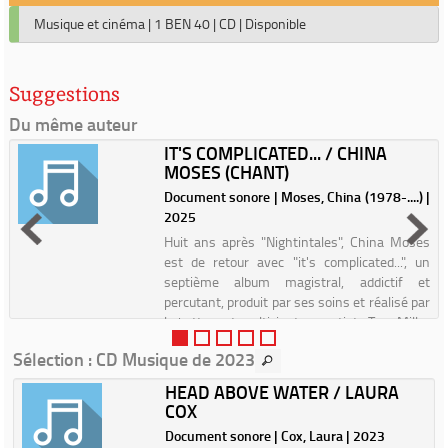
Musique et cinéma
|
1 BEN 40
|
CD
|
Disponible
Suggestions
Du même auteur
IT'S COMPLICATED... / CHINA
MOSES (CHANT)
Document sonore | Moses, China (1978-....) |
2025
Huit ans après "Nightintales", China Moses
est de retour avec "it's complicated...", un
septième album magistral, addictif et
percutant, produit par ses soins et réalisé par
le batteur et multi-instrumentiste Troy Miller
(Laura Mv...
Sélection
: CD Musique de 2023
HEAD ABOVE WATER / LAURA
COX
3
Document sonore | Cox, Laura | 2023
t