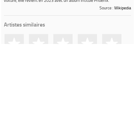
voiture, elle revient en 2023 avec un album intitulé
Phoenix
.
Source :
Wikipedia
Artistes similaires
Terri Lyne
New Jazz
Aja Monet
Matthew
Ben Wendel
Carrington
Underground
Stevens
Contenu proposé par
LastFM
Ville de Gardanne
Instagram Médiathèque Nelson Mandela