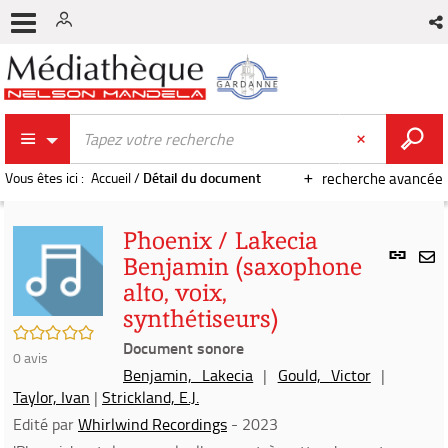
Vous êtes ici :
Accueil
/
Détail du document
recherche avancée
Phoenix / Lakecia
Lien
Benjamin (saxophone
per
En
alto, voix,
(Nou
par
fenê
synthétiseurs)
mai
/5
Document sonore
0
avis
Benjamin, Lakecia
|
Gould, Victor
|
Taylor, Ivan
|
Strickland, E.J.
Edité par
Whirlwind Recordings
- 2023