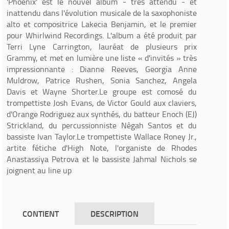
'Phoenix' est le nouvel album - très attendu - et
inattendu dans l'évolution musicale de la saxophoniste
alto et compositrice Lakecia Benjamin, et le premier
pour Whirlwind Recordings. L'album a été produit par
Terri Lyne Carrington, lauréat de plusieurs prix
Grammy, et met en lumière une liste « d'invités » très
impressionnante : Dianne Reeves, Georgia Anne
Muldrow, Patrice Rushen, Sonia Sanchez, Angela
Davis et Wayne Shorter.Le groupe est comosé du
trompettiste Josh Evans, de Victor Gould aux claviers,
d'Orange Rodriguez aux synthés, du batteur Enoch (EJ)
Strickland, du percussionniste Nêgah Santos et du
bassiste Ivan Taylor.Le trompettiste Wallace Roney Jr.,
artite fétiche d'High Note, l'organiste de Rhodes
Anastassiya Petrova et le bassiste Jahmal Nichols se
joignent au line up
CONTIENT
DESCRIPTION