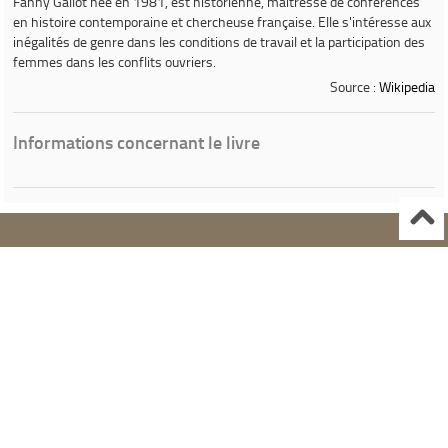
Fanny Gallot
née en 1981, est historienne, maîtresse de conférences
en histoire contemporaine et chercheuse française. Elle s'intéresse aux
inégalités de genre dans les conditions de travail et la participation des
femmes dans les conflits ouvriers.
Source :
Wikipedia
Informations concernant le livre
Ville de Gardanne
Instagram Médiathèque Nelson Mandela
Facebook Médiathèque Nelson Mandela