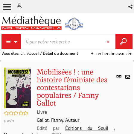
Vous êtes ici :
Accueil
/
Détail du document
recherche avancée
Mobilisées ! : une
Lien
histoire féministe des
per
En
contestations
(Nou
par
fenê
populaires / Fanny
mai
Gallot
Livre
/5
Gallot, Fanny. Auteur
0
avis
Edité par
Éditions du Seuil
;