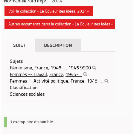
Normandie roto impr.
- 2024
Voir la collection «La Couleur des idées, 2024»
Autres documents dans la collection «La Couleur des idées»
SUJET
DESCRIPTION
Sujets
Féminisme
,
France
,
1945-.... 1945 9900
Femmes -- Travail
,
France
,
1945-....
Femmes -- Activité politique
,
France
,
1945-....
Classification
Sciences sociales
1 exemplaire disponible